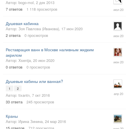
Автор:
bogo-mol
,
2 дек 2013
9
7
ответов
1 118
просмотров
июл
2020
Душевая кабинка
Автор:
Зоя Павлова (Иванова)
,
17 июн 2020
24
2
ответа
0
просмотров
июн
2020
Реставрация ванн в Москве наливным жидким
акрилом
20
Автор:
Xsenija
,
20 июн 2020
июн
0
ответов
0
просмотров
2020
Душевые кабины или ванная?
1
2
25
Автор:
tixantn
,
7 окт 2016
апр
2020
33
ответа
245
просмотров
Краны
Автор:
Ирина Зинина
,
24 мар 2016
23
15
ответов
712
просмотра