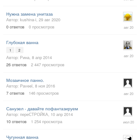
сен
2020
Нужна замена унитаза
Автор:
kushina-i
,
29 авг 2020
29
0
ответов
0
просмотров
авг
2020
Глубокая ванна
1
2
28
Автор:
Рина
,
8 апр 2014
авг
2020
26
ответов
2 447
просмотров
Мозаичное панно.
Автор:
Paveel
,
8 ноя 2016
4
7
ответов
146
просмотров
авг
2020
Санузел - давайте пофантазируем
Автор:
переСТРОЙКА
,
10 апр 2014
25
10
ответов
1 254
просмотра
июл
2020
Чугунная ванна