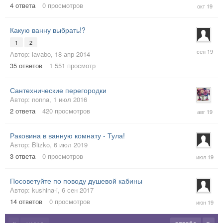
21
4
ответа
0
просмотров
окт
2019
Какую ванну выбрать!?
1
2
26
Автор:
lavabo
,
18 апр 2014
сен
2019
35
ответов
1 551
просмотр
Сантехнические перегородки
Автор:
nonna
,
1 июл 2016
12
2
ответа
420
просмотров
авг
2019
Раковина в ванную комнату - Тула!
Автор:
Blizko
,
6 июл 2019
15
3
ответа
0
просмотров
июл
2019
Посоветуйте по поводу душевой кабины
Автор:
kushina-i
,
6 сен 2017
30
14
ответов
0
просмотров
июн
2019