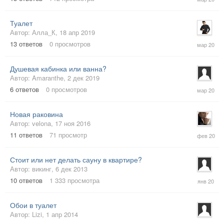
мар
2020
Туалет
Автор:
Алла_К
,
18 апр 2019
8
13
ответов
0
просмотров
мар
2020
Душевая кабинка или ванна?
Автор:
Amaranthe
,
2 дек 2019
6
6
ответов
0
просмотров
мар
2020
Новая раковина
Автор:
velona
,
17 ноя 2016
24
11
ответов
71
просмотр
фев
2020
Стоит или нет делать сауну в квартире?
Автор:
викинг
,
6 дек 2013
30
10
ответов
1 333
просмотра
янв
2020
Обои в туалет
Автор:
Lizi
,
1 апр 2014
14