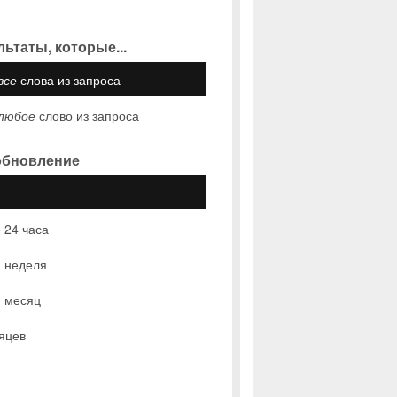
льтаты, которые...
все
слова из запроса
любое
слово из запроса
обновление
 24 часа
 неделя
 месяц
яцев