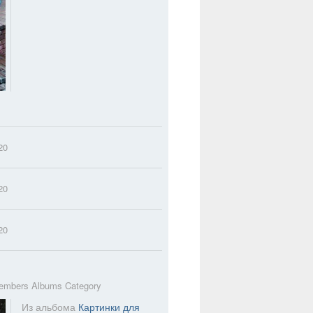
20
20
20
embers Albums Category
Из альбома
Картинки для