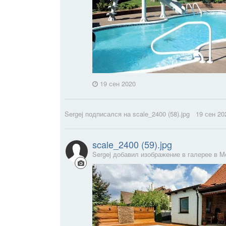
19 сен 2020
Sergej
подписался на
scale_2400 (58).jpg
19 сен 20
scale_2400 (59).jpg
Sergej добавил изображение в галерее в
M