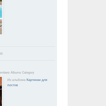
20
embers Albums Category
Из альбома
Картинки для
постов