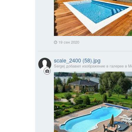
19 сен 2020
scale_2400 (58).jpg
Sergej добавил изображение в галерее в
M