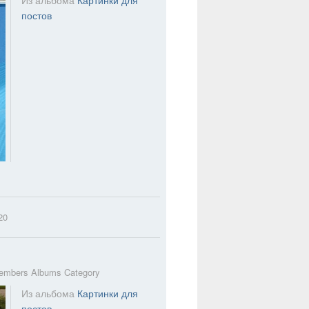
постов
20
embers Albums Category
Из альбома
Картинки для
постов