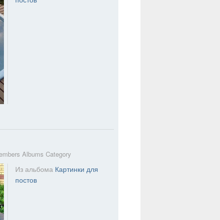
embers Albums Category
Из альбома
Картинки для
постов