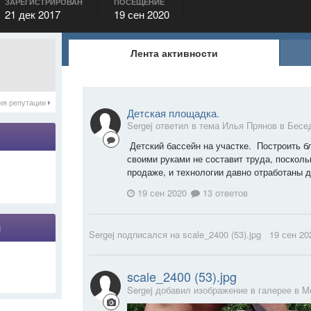
ЗАРЕГИСТРИРОВАН
ПОСЕЩЕНИЕ
21 дек 2017
19 сен 2020
Лента активности
ия репутации
Детская площадка.
Sergej ответил в тема Илья Прянов в
Бесе
Детский бассейн на участке. Построить б
своими руками не составит труда, посколь
продаже, и технологии давно отработаны д
19 сен 2020
13 ответов
я
Sergej
подписался на
scale_2400 (53).jpg
19 сен 20
scale_2400 (53).jpg
Sergej добавил изображение в галерее в
M