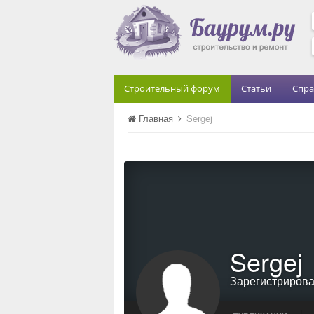
Строительный форум
Статьи
Спра
Главная
Sergej
Sergej
Зарегистриров