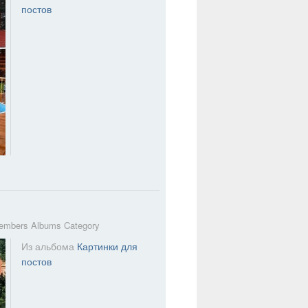
постов
embers Albums Category
Из альбома
Картинки для
постов