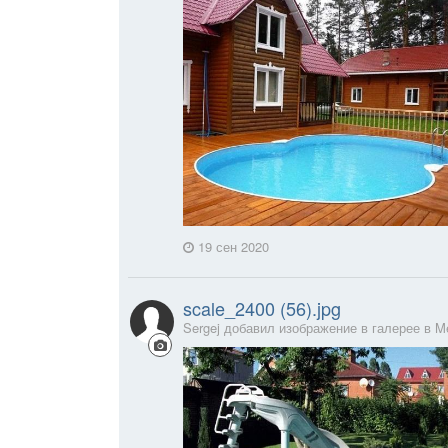
19 сен 2020
scale_2400 (56).jpg
Sergej добавил изображение в галерее в
M