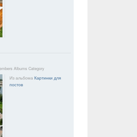
embers Albums Category
Из альбома
Картинки для
постов