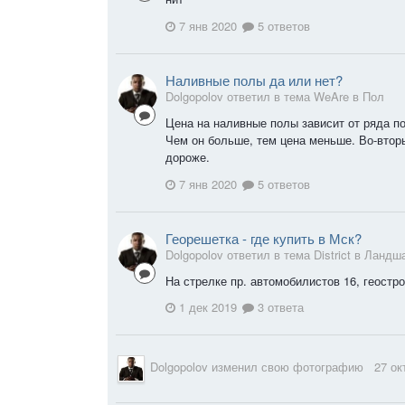
7 янв 2020
5 ответов
Наливные полы да или нет?
Dolgopolov ответил в тема WeAre в
Пол
Цена на наливные полы зависит от ряда по
Чем он больше, тем цена меньше. Во-втор
дороже.
7 янв 2020
5 ответов
Георешетка - где купить в Мск?
Dolgopolov ответил в тема District в
Ландша
На стрелке пр. автомобилистов 16, геостр
1 дек 2019
3 ответа
Dolgopolov
изменил свою фотографию
27 ок