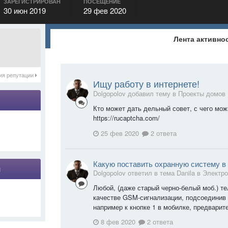
ЗАРЕГИСТРИРОВАН
ПОСЕЩЕНИЕ
30 июн 2019
29 фев 2020
Лента активно
ия репутации
Ищу работу в интернете!
Dolgopolov добавил тему в
Проекты домов
Кто может дать дельный совет, с чего мож
https://rucaptcha.com/
25 фев 2020
2 ответа
Какую поставить охранную систему в
я
Dolgopolov ответил в тема Danila в
Электр
Любой, (даже старый черно-белый моб.) т
качестве GSM-сигнализации, подсоединив 
например к кнопке 1 в мобилке, предварит
8 фев 2020
2 ответа