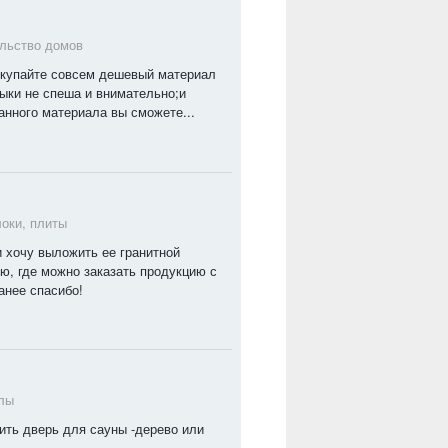
льство домов
окупайте совсем дешевый материал
тыки не спеша и внимательно;и
данного материала вы сможете...
локи, плиты
 хочу выложить ее гранитной
ю, где можно заказать продукцию с
анее спасибо!
лы
ить дверь для сауны -дерево или