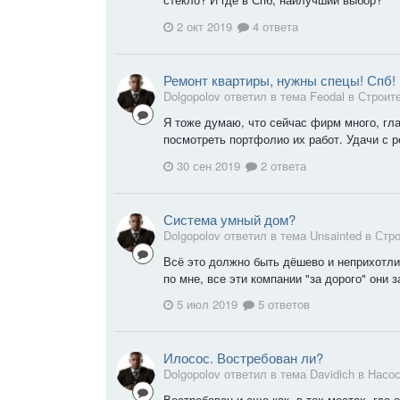
2 окт 2019
4 ответа
Ремонт квартиры, нужны спецы! Спб!
Dolgopolov ответил в тема Feodal в
Строит
Я тоже думаю, что сейчас фирм много, гл
посмотреть портфолио их работ. Удачи с
30 сен 2019
2 ответа
Система умный дом?
Dolgopolov ответил в тема Unsainted в
Стро
Всё это должно быть дёшево и неприхотлив
по мне, все эти компании "за дорого" они з
5 июл 2019
5 ответов
Илосос. Востребован ли?
Dolgopolov ответил в тема Davidich в
Насос
Востребован и еще как, в тех местах, где