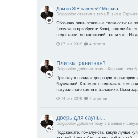
Дом из SIP-панелей? Москва.
Dolgopolov ответил в тема Blizko в
Строите
Обозначу лишь основные сложности: не п
(возможно приобрести брак), подгоняйте с
недостатки: легкогорючий.. если что.. Из 
27 окт 2019
4 ответа
Плитка гранитная?
Dolgopolov добавил тему в
Кирпичи, пеноб
Привожу в порядок дворовую территорию и
брусчаткой. Кто может подсказать компани
натурального камня в Балашихе. Всем зар
14 окт 2019
7 ответов
Дверь для сауны...
Dolgopolov добавил тему в
Ванные и сануз
Подскажите, пожалуйста, какую лучше куп
стекло? И где в Спб, наилучший выбор?