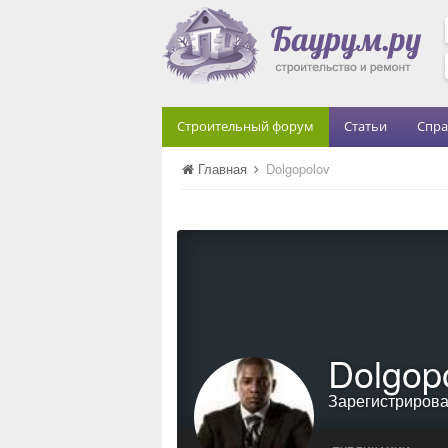
Строительный форум
Статьи
Спра
Главная
Dolgopolov
Dolgop
Зарегистриров