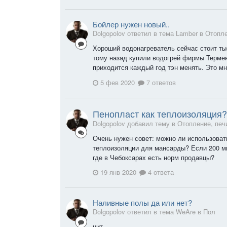
Бойлер нужен новый..
Dolgopolov ответил в тема Lamber в
Отопле
Хороший водонагреватель сейчас стоит ты
тому назад купили водогрей фирмы Термек
приходится каждый год тэн менять. Это м
5 фев 2020
7 ответов
Пенопласт как теплоизоляция?
Dolgopolov добавил тему в
Отопление, печ
Очень нужен совет: можно ли использоват
теплоизоляции для мансарды? Если 200 мм
где в Чебоксарах есть норм продавцы?
19 янв 2020
4 ответа
Наливные полы да или нет?
Dolgopolov ответил в тема WeAre в
Пол
нит