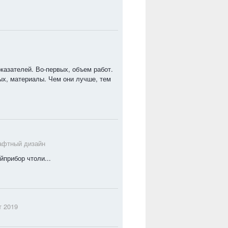
казателей. Во-первых, объем работ.
ых, материалы. Чем они лучше, тем
фтный дизайн
ойприбор чтоли...
т 2019