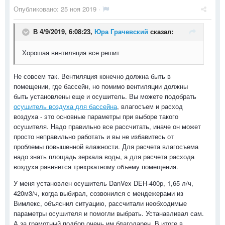
Опубликовано:
25 ноя 2019
·
В 4/9/2019, 6:08:23,
Юра Грачевский
сказал:
Хорошая вентиляция все решит
Не совсем так. Вентиляция конечно должна быть в
помещении, где бассейн, но помимо вентиляции должны
быть установлены еще и осушитель. Вы можете подобрать
осушитель воздуха для бассейна
, влагосъем и расход
воздуха - это основные параметры при выборе такого
осушителя. Надо правильно все рассчитать, иначе он может
просто неправильно работать и вы не избавитесь от
проблемы повышенной влажности. Для расчета влагосъема
надо знать площадь зеркала воды, а для расчета расхода
воздуха равняется трехркатному объему помещения.
У меня установлен осушитель DanVex DEH-400p, 1,65 л/ч,
420м3/ч, когда выбирал, созвонился с мендежерами из
Вимлекс, объяснил ситуацию, рассчитали необходимые
параметры осушителя и помогли выбрать. Устанавливал сам.
А за грамотный подбор очень им благодарен. В итоге в