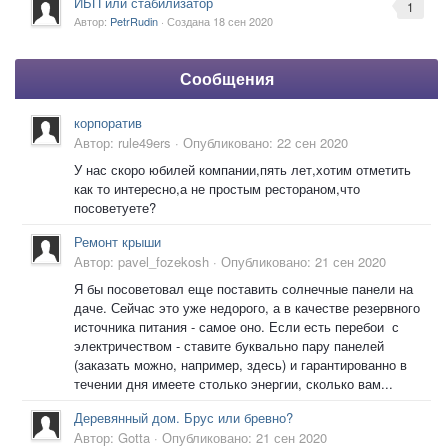
ИБП или стабилизатор
1
Автор:
PetrRudin
· Создана
18 сен 2020
Сообщения
корпоратив
Автор:
rule49ers
·
Опубликовано:
22 сен 2020
У нас скоро юбилей компании,пять лет,хотим отметить
как то интересно,а не простым рестораном,что
посоветуете?
Ремонт крыши
Автор:
pavel_fozekosh
·
Опубликовано:
21 сен 2020
Я бы посоветовал еще поставить солнечные панели на
даче. Сейчас это уже недорого, а в качестве резервного
источника питания - самое оно. Если есть перебои с
электричеством - ставите буквально пару панелей
(заказать можно, например, здесь) и гарантированно в
течении дня имеете столько энергии, сколько вам...
Деревянный дом. Брус или бревно?
Автор:
Gotta
·
Опубликовано:
21 сен 2020