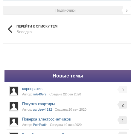
Подписчики
0
ПЕРЕЙТИ К СПИСКУ ТЕМ
Беседка
Новые темы
корпоратив
0
Автор:
rule49ers
· Создана
22 сен 2020
Покупка квартиры
2
Автор:
gardeev1212
· Создана
20 сен 2020
Поверка электросчетчиков
1
Автор:
PetrRudin
· Создана
19 сен 2020