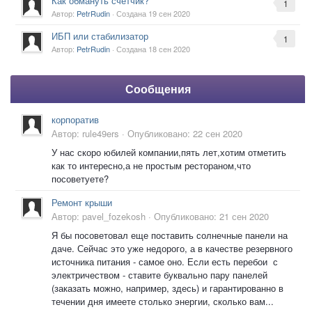
Как обмануть счетчик?
1
Автор:
PetrRudin
· Создана
19 сен 2020
ИБП или стабилизатор
1
Автор:
PetrRudin
· Создана
18 сен 2020
Сообщения
корпоратив
Автор:
rule49ers
·
Опубликовано:
22 сен 2020
У нас скоро юбилей компании,пять лет,хотим отметить
как то интересно,а не простым рестораном,что
посоветуете?
Ремонт крыши
Автор:
pavel_fozekosh
·
Опубликовано:
21 сен 2020
Я бы посоветовал еще поставить солнечные панели на
даче. Сейчас это уже недорого, а в качестве резервного
источника питания - самое оно. Если есть перебои с
электричеством - ставите буквально пару панелей
(заказать можно, например, здесь) и гарантированно в
течении дня имеете столько энергии, сколько вам...