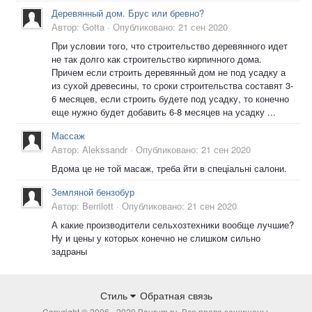
Деревянный дом. Брус или бревно?
Автор:
Gotta
·
Опубликовано:
21 сен 2020
При условии того, что строительство деревянного идет
не так долго как строительство кирпичного дома.
Причем если строить деревянный дом не под усадку а
из сухой древесины, то сроки строительства составят 3-
6 месяцев, если строить будете под усадку, то конечно
еще нужно будет добавить 6-8 месяцев на усадку ...
Массаж
Автор:
Alekssandr
·
Опубликовано:
21 сен 2020
Вдома це не той масаж, треба йти в спеціальні салони.
Земляной бензобур
Автор:
Berrilott
·
Опубликовано:
21 сен 2020
А какие производители сельхозтехники вообще лучшие?
Ну и цены у которых конечно не слишком сильно
задраны
Стиль
Обратная связь
Copyright © 2006 - 2020 Baurum.ru. Все права защищены.