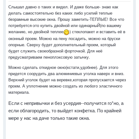
Слышал давно о таких и видел. И даже больше- знаю как
делать самостоятельно без каких либо усилий теплые
безрамные высокие окна. Прошу заметить-ТЕПЛЫЕ! Все что
потребуется-это купить двойной или одинарныЙ(по вашему
желанию, но двойной теплее
) стеклопакет и вставить её в
оконный проем. Можно на пену посадить, можно на бруски
опорные. Сверху будет дополнительный проем, который
будет служить своеобразной форточкой. Для неё
предусматриваем пеноплэксовую затычку.
Можно сделать откидное окно(кстати,удобнее). Для этого
придется соорудить два алюминиевых уголка наверх и вниз.
Верхний уголок будет на веревке,которая пропускается через
проем. А уплотнение можно создать из любого эластичного
материала.
Если с непривычки и без усердия--получится го*но, а
если облагородить, то выйдет конфетка. По крайней
мере у нас на даче только такие окна.