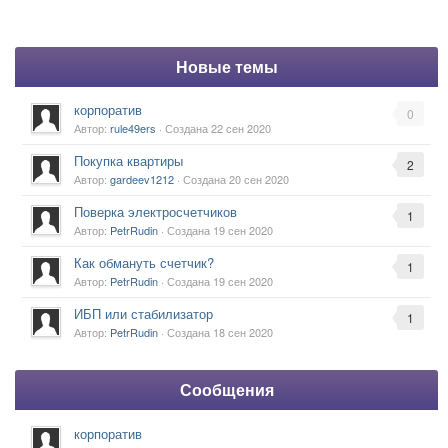
Новые темы
корпоратив
0
Автор:
rule49ers
· Создана
22 сен 2020
Покупка квартиры
2
Автор:
gardeev1212
· Создана
20 сен 2020
Поверка электросчетчиков
1
Автор:
PetrRudin
· Создана
19 сен 2020
Как обмануть счетчик?
1
Автор:
PetrRudin
· Создана
19 сен 2020
ИБП или стабилизатор
1
Автор:
PetrRudin
· Создана
18 сен 2020
Сообщения
корпоратив