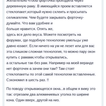
Желательно чтобы форточка проходила через
деревянную раму. В имеющийся проем вставляется
стеклопакет,который нужно склеить и просыпать
селикагелем. Чем будете закрывать форточку-
думайте. Что вам удобнее и
больше нравится. Опять же,
здесь все дело вкуса. Можете посмотреть на
форумах, где подобную технологию умельцы уже
давно юзают. Если ничего на ум не лезет или для вас
эта слишком сложная технология, то можно пару окон
купить с рамами,чтобы открывались,
а остальные так-без рам. Например на моей веранде
нет форточек-а зачем они там? Там стоят
стеклопакеты по этой самой технологии вставленные.
Сэкономил в шесть раз. !!
По поводу открывающегося окна...в общем я вижу это
так: отрезаем два алюминиевых уголка по ширине
кона. Один вверх, другой на низ.