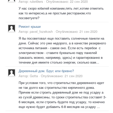
Автор:
rule49ers
·
Опубликовано:
22 сен 2020
У нас скоро юбилей компании,пять лет,хотим отметить
как то интересно,а не простым рестораном,что
посоветуете?
Ремонт крыши
Автор:
pavel_fozekosh
·
Опубликовано:
21 сен 2020
Я бы посоветовал еще поставить солнечные панели на
даче. Сейчас это уже недорого, а в качестве резервного
источника питания - самое оно. Если есть перебои с
электричеством - ставите буквально пару панелей
(заказать можно, например, здесь) и гарантированно в
течении дня имеете столько энергии, сколько вам...
Деревянный дом. Брус или бревно?
Автор:
Gotta
·
Опубликовано:
21 сен 2020
При условии того, что строительство деревянного идет
не так долго как строительство кирпичного дома.
Причем если строить деревянный дом не под усадку а
из сухой древесины, то сроки строительства составят 3-
6 месяцев, если строить будете под усадку, то конечно
еще нужно будет добавить 6-8 месяцев на усадку ...