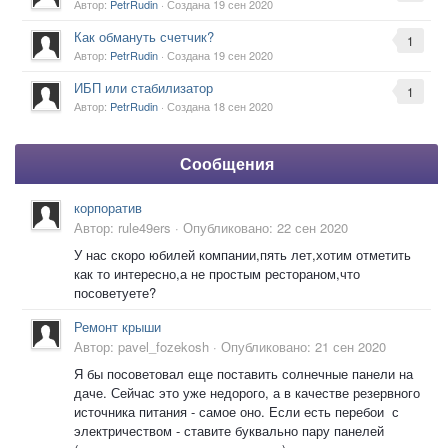
Автор:
PetrRudin
· Создана
19 сен 2020
Как обмануть счетчик?
1
Автор:
PetrRudin
· Создана
19 сен 2020
ИБП или стабилизатор
1
Автор:
PetrRudin
· Создана
18 сен 2020
Сообщения
корпоратив
Автор:
rule49ers
·
Опубликовано:
22 сен 2020
У нас скоро юбилей компании,пять лет,хотим отметить
как то интересно,а не простым рестораном,что
посоветуете?
Ремонт крыши
Автор:
pavel_fozekosh
·
Опубликовано:
21 сен 2020
Я бы посоветовал еще поставить солнечные панели на
даче. Сейчас это уже недорого, а в качестве резервного
источника питания - самое оно. Если есть перебои с
электричеством - ставите буквально пару панелей