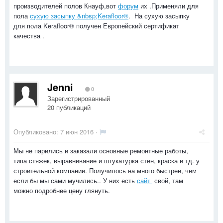
производителей полов Кнауф,вот
форум
их .Применяли для
пола
сухую засыпку &nbsp;Kerafloor®
. На сухую засыпку
для пола Kerafloor® получен Европейский сертификат
качества .
Jenni
0
Зарегистрированный
20 публикаций
Опубликовано:
7 июн 2016
·
Мы не парились и заказали основные ремонтные работы,
типа стяжек, выравнивание и штукатурка стен, краска и тд. у
строительной компании. Получилось на много быстрее, чем
если бы мы сами мучились.. У них есть
сайт
свой, там
можно подробнее цену глянуть.