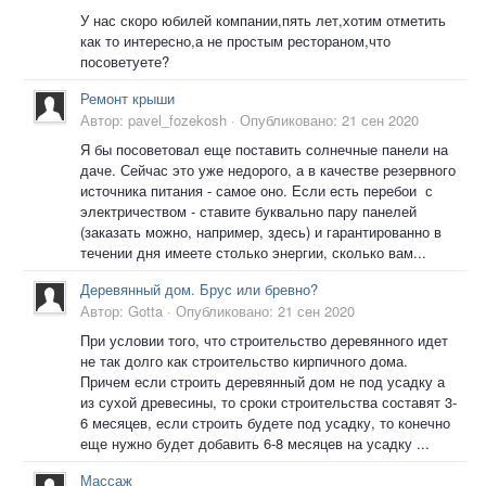
У нас скоро юбилей компании,пять лет,хотим отметить
как то интересно,а не простым рестораном,что
посоветуете?
Ремонт крыши
Автор:
pavel_fozekosh
·
Опубликовано:
21 сен 2020
Я бы посоветовал еще поставить солнечные панели на
даче. Сейчас это уже недорого, а в качестве резервного
источника питания - самое оно. Если есть перебои с
электричеством - ставите буквально пару панелей
(заказать можно, например, здесь) и гарантированно в
течении дня имеете столько энергии, сколько вам...
Деревянный дом. Брус или бревно?
Автор:
Gotta
·
Опубликовано:
21 сен 2020
При условии того, что строительство деревянного идет
не так долго как строительство кирпичного дома.
Причем если строить деревянный дом не под усадку а
из сухой древесины, то сроки строительства составят 3-
6 месяцев, если строить будете под усадку, то конечно
еще нужно будет добавить 6-8 месяцев на усадку ...
Массаж