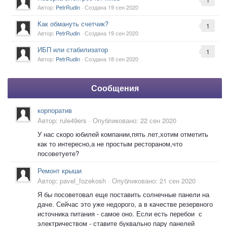
Автор:
PetrRudin
· Создана
19 сен 2020
Как обмануть счетчик?
1
Автор:
PetrRudin
· Создана
19 сен 2020
ИБП или стабилизатор
1
Автор:
PetrRudin
· Создана
18 сен 2020
Сообщения
корпоратив
Автор:
rule49ers
·
Опубликовано:
22 сен 2020
У нас скоро юбилей компании,пять лет,хотим отметить
как то интересно,а не простым рестораном,что
посоветуете?
Ремонт крыши
Автор:
pavel_fozekosh
·
Опубликовано:
21 сен 2020
Я бы посоветовал еще поставить солнечные панели на
даче. Сейчас это уже недорого, а в качестве резервного
источника питания - самое оно. Если есть перебои с
электричеством - ставите буквально пару панелей