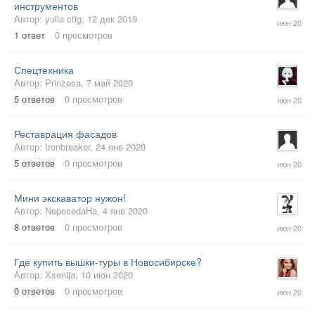
инстру
ментов
29
Автор:
yulia ctig
,
12 дек 2019
июн
1
ответ
0
просмотров
2020
Спецтехника
Автор:
Prinzesa
,
7 май 2020
19
5
ответов
0
просмотров
июн
2020
Реставрация фасадов
Автор:
Ironbreaker
,
24 янв 2020
15
5
ответов
0
просмотров
июн
2020
Мини экскаватор нужон!
Автор:
NeposedaHa
,
4 янв 2020
11
8
ответов
0
просмотров
июн
2020
Где купить вышки-туры в Новосибирске?
Автор:
Xsenija
,
10 июн 2020
10
0
ответов
0
просмотров
июн
2020