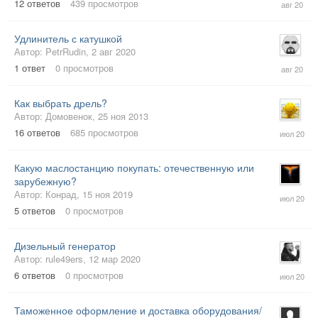
12
ответов
439
просмотров
авг
2020
Удлинитель с катушкой
Автор:
PetrRudin
,
2 авг 2020
2
1
ответ
0
просмотров
авг
2020
Как выбрать дрель?
Автор:
Домовенок
,
25 ноя 2013
16
16
ответов
685
просмотров
июл
2020
Какую маслостанцию покупать: отечественную или
зарубежную?
7
Автор:
Конрад
,
15 ноя 2019
июл
5
ответов
0
просмотров
2020
Дизельный генератор
Автор:
rule49ers
,
12 мар 2020
1
6
ответов
0
просмотров
июл
2020
Таможенное оформление и доставка оборудования/