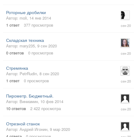
2020
Роторные дробилки
Автор:
moli
,
14 янв 2014
14
1
ответ
377
просмотров
сен
2020
Складская техника
Автор:
mary235
,
9 сен 2020
9
0
ответов
0
просмотров
сен
2020
Стремянка
Автор:
PetrRudin
,
8 сен 2020
8
1
ответ
0
просмотров
сен
2020
Пирометр. Бюджетный.
Автор:
Виниамин
,
10 фев 2014
7
10
ответов
2 422
просмотра
сен
2020
Отрезной станок
Автор:
Андрей Игонин
,
9 мар 2020
4
4
ответа
0
просмотров