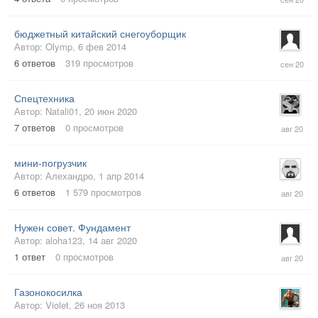
сен
2020
бюджетный китайский снегоуборщик
Автор:
Olymp
,
6 фев 2014
4
6
ответов
319
просмотров
сен
2020
Спецтехника
Автор:
Natali01
,
20 июн 2020
26
7
ответов
0
просмотров
авг
2020
мини-погрузчик
Автор:
Алехандро
,
1 апр 2014
20
6
ответов
1 579
просмотров
авг
2020
Нужен совет. Фундамент
Автор:
aloha123
,
14 авг 2020
17
1
ответ
0
просмотров
авг
2020
Газонокосилка
Автор:
Violet
,
26 ноя 2013
6