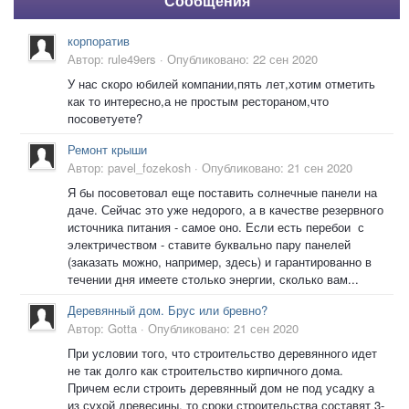
Сообщения
корпоратив
Автор:
rule49ers
·
Опубликовано:
22 сен 2020
У нас скоро юбилей компании,пять лет,хотим отметить
как то интересно,а не простым рестораном,что
посоветуете?
Ремонт крыши
Автор:
pavel_fozekosh
·
Опубликовано:
21 сен 2020
Я бы посоветовал еще поставить солнечные панели на
даче. Сейчас это уже недорого, а в качестве резервного
источника питания - самое оно. Если есть перебои с
электричеством - ставите буквально пару панелей
(заказать можно, например, здесь) и гарантированно в
течении дня имеете столько энергии, сколько вам...
Деревянный дом. Брус или бревно?
Автор:
Gotta
·
Опубликовано:
21 сен 2020
При условии того, что строительство деревянного идет
не так долго как строительство кирпичного дома.
Причем если строить деревянный дом не под усадку а
из сухой древесины, то сроки строительства составят 3-