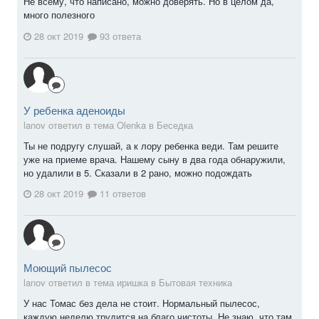
Не всему, что написано, можно доверять. Но в целом да,
много полезного
28 окт 2019
93 ответа
У ребенка аденоиды
lanov ответил в тема Olenka в
Беседка
Ты не подругу слушай, а к лору ребенка веди. Там решите
уже на приеме врача. Нашему сыну в два года обнаружили,
но удалили в 5. Сказали в 2 рано, можно подождать
28 окт 2019
11 ответов
Моющий пылесос
lanov ответил в тема иришка в
Бытовая техника
У нас Томас без дела не стоит. Нормальный пылесос,
каждую неделю трудится на благо чистоты. Не знаю, что там