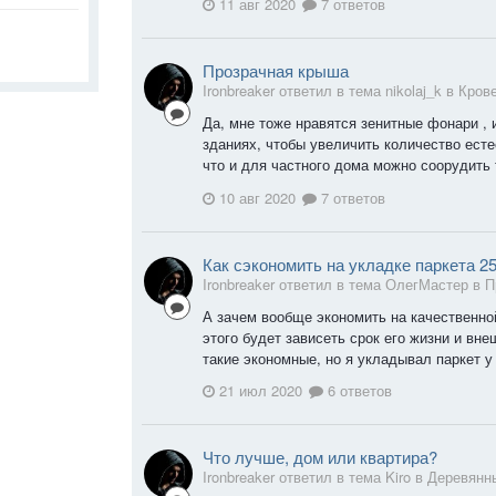
11 авг 2020
7 ответов
Прозрачная крыша
Ironbreaker ответил в тема nikolaj_k в
Кров
Да, мне тоже нравятся зенитные фонари ,
зданиях, чтобы увеличить количество есте
что и для частного дома можно соорудить 
10 авг 2020
7 ответов
Как сэкономить на укладке паркета 2
Ironbreaker ответил в тема ОлегМастер в
П
А зачем вообще экономить на качественной
этого будет зависеть срок его жизни и вне
такие экономные, но я укладывал паркет у 
21 июл 2020
6 ответов
Что лучше, дом или квартира?
Ironbreaker ответил в тема Kiro в
Деревянн