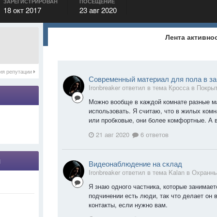
ЗАРЕГИСТРИРОВАН
ПОСЕЩЕНИЕ
18 окт 2017
23 авг 2020
Лента активно
ия репутации
Современный материал для пола в з
Ironbreaker ответил в тема Кросса в
Покрыт
Можно вообще в каждой комнате разные м
использовать. Я считаю, что в жилых ком
или пробковые, они более комфортные. А в
21 авг 2020
6 ответов
я
Видеонаблюдение на склад
Ironbreaker ответил в тема Kalan в
Охранны
Я знаю одного частника, которые занимает
подчинении есть люди, так что делает он 
контакты, если нужно вам.