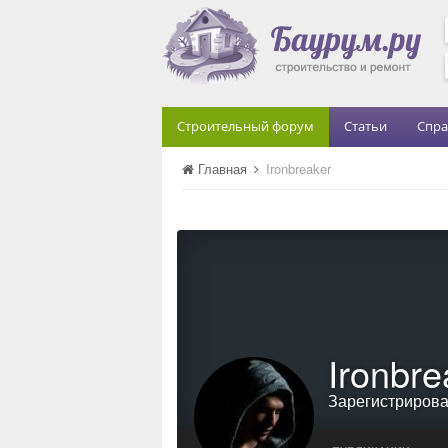
Строительный форум
Статьи
Спра
Главная
Ironbreaker
Ironbre
Зарегистриров