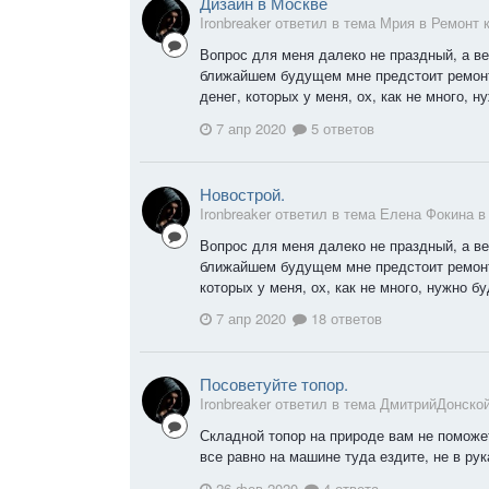
Дизайн в Москве
Ironbreaker ответил в тема Мрия в
Ремонт 
Вопрос для меня далеко не праздный, а ве
ближайшем будущем мне предстоит ремонт
денег, которых у меня, ох, как не много, 
7 апр 2020
5 ответов
Новострой.
Ironbreaker ответил в тема Елена Фокина 
Вопрос для меня далеко не праздный, а ве
ближайшем будущем мне предстоит ремонт 
которых у меня, ох, как не много, нужно б
7 апр 2020
18 ответов
Посоветуйте топор.
Ironbreaker ответил в тема ДмитрийДонско
Складной топор на природе вам не поможе
все равно на машине туда ездите, не в рук
26 фев 2020
4 ответа