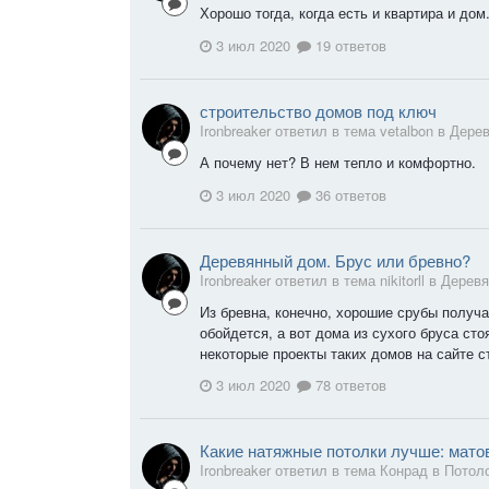
Хорошо тогда, когда есть и квартира и дом
3 июл 2020
19 ответов
строительство домов под ключ
Ironbreaker ответил в тема vetalbon в
Дере
А почему нет? В нем тепло и комфортно.
3 июл 2020
36 ответов
Деревянный дом. Брус или бревно?
Ironbreaker ответил в тема nikitorll в
Деревя
Из бревна, конечно, хорошие срубы получ
обойдется, а вот дома из сухого бруса ст
некоторые проекты таких домов на сайте с
3 июл 2020
78 ответов
Какие натяжные потолки лучше: мато
Ironbreaker ответил в тема Конрад в
Потол