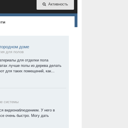
Активность
сти
агородном доме
ия для полов
атериалы для отделки пола
натах лучше полы из дерева делать
от для таких помещений, как...
е системы
ся видеонаблюдением. У него в
все очень быстро. Могу дать