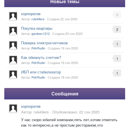
Новые темы
корпоратив
0
Автор:
rule49ers
· Создана
22 сен 2020
Покупка квартиры
2
Автор:
gardeev1212
· Создана
20 сен 2020
Поверка электросчетчиков
1
Автор:
PetrRudin
· Создана
19 сен 2020
Как обмануть счетчик?
1
Автор:
PetrRudin
· Создана
19 сен 2020
ИБП или стабилизатор
1
Автор:
PetrRudin
· Создана
18 сен 2020
Сообщения
корпоратив
Автор:
rule49ers
·
Опубликовано:
22 сен 2020
У нас скоро юбилей компании,пять лет,хотим отметить
как то интересно,а не простым рестораном,что