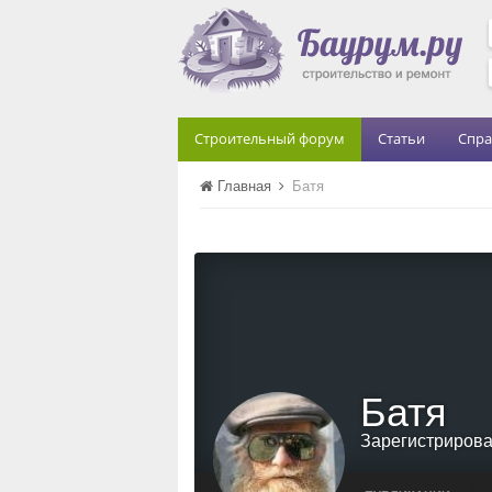
Строительный форум
Статьи
Спра
Главная
Батя
Батя
Зарегистриров