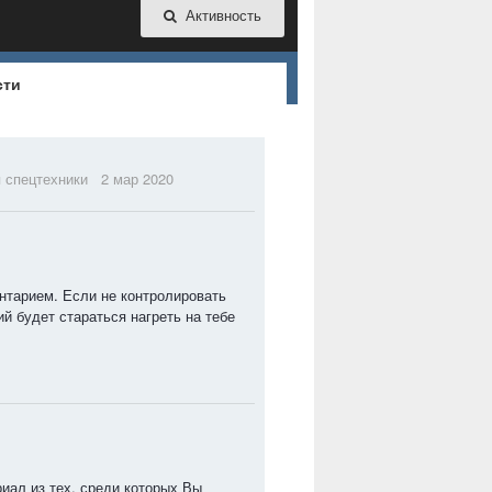
Активность
сти
 спецтехники
2 мар 2020
тарием. Если не контролировать
й будет стараться нагреть на тебе
.
иал из тех, среди которых Вы