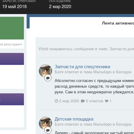
ЗАРЕГИСТРИРОВАН
ПОСЕЩЕНИЕ
19 май 2018
2 мар 2020
Лента активно
ия репутации
Vitold
понравилось сообщение в теме:
Запчасти для
Запчасти для спецтехники
Батя ответил в тема Мальборо в
Беседка
Абсолютно согласен с предыдущим коммен
расход денежных средств, то каждый трети
руки. Сам в этом неоднократно убеждался
я
2 мар 2020
5 ответов
1
Детская площадка
Батя ответил в тема Мальборо в
Беседка
Дерево - самый экологически чистый матер