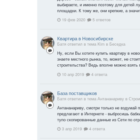
выбираете, и именно поэтому для детей л
площадки. К тому же, они крепкие, а знач
19 фев 2020
5 ответов
Квартира в Новосибирске
Батя ответил в тема Kim в
Беседка
Ну, если Вы хотите купить квартиру в нов
знаете местного рынка, то, может, не стои
строительства? Ведь вполне можно взять 
10 апр 2019
4 ответа
База поставщиков
Батя ответил в тема Антананариву в
Строи
Антананариву, смотри только не вздумай 
предлагают в Интернете - выбросишь бабки 
тупо скопированные данные из Сети по от
3 апр 2019
4 ответа