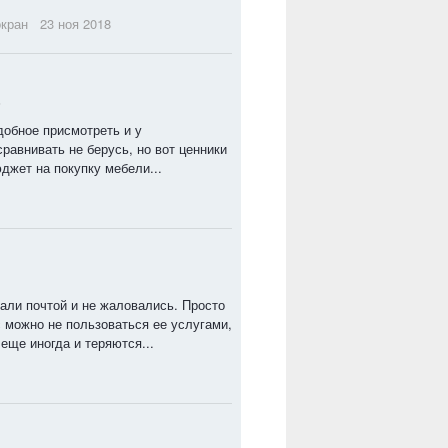
кран
23 ноя 2018
ь
добное присмотреть и у
равнивать не берусь, но вот ценники
джет на покупку мебели...
али почтой и не жаловались. Просто
с можно не пользоваться ее услугами,
 еще иногда и теряются...