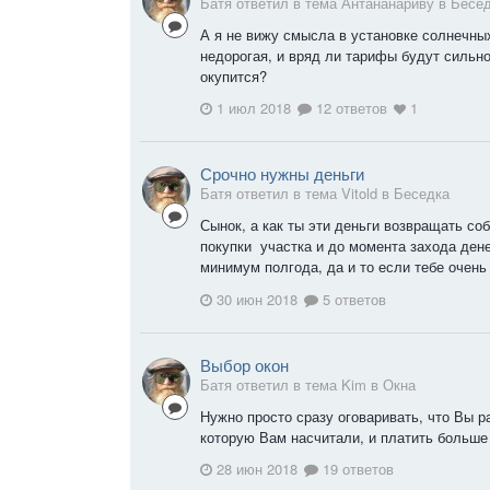
Батя ответил в тема Антананариву в
Бесе
А я не вижу смысла в установке солнечны
недорогая, и вряд ли тарифы будут сильно
окупится?
1 июл 2018
12 ответов
1
Срочно нужны деньги
Батя ответил в тема Vitold в
Беседка
Сынок, а как ты эти деньги возвращать со
покупки участка и до момента захода дене
минимум полгода, да и то если тебе очень
30 июн 2018
5 ответов
Выбор окон
Батя ответил в тема Kim в
Окна
Нужно просто сразу оговаривать, что Вы р
которую Вам насчитали, и платить больше
28 июн 2018
19 ответов