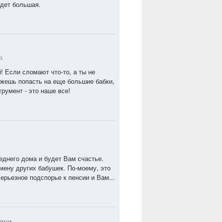
удет большая.
а
! Если сломают что-то, а ты не
жешь попасть на еще большие бабки,
румент - это наше все!
еднего дома и будет Вам счастье.
смену других бабушек. По-моему, это
ерьезное подспорье к пенсии и Вам...
ачи