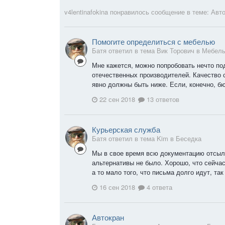
v4lentinafokina
понравилось сообщение в теме:
Авто
Помогите определиться с мебелью
Батя ответил в тема Вик Торович в
Мебел
Мне кажется, можно попробовать нечто по
отечественных производителей. Качество с
явно должны быть ниже. Если, конечно, бю
22 сен 2018
13 ответов
Курьерская служба
Батя ответил в тема Kim в
Беседка
Мы в свое время всю документацию отсыл
альтернативы не было. Хорошо, что сейча
а то мало того, что письма долго идут, так
16 сен 2018
4 ответа
Автокран