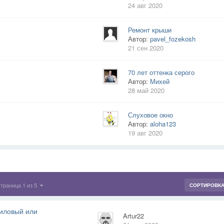
24 авг 2020
Ремонт крыши
Автор:
pavel_fozekosh
21 сен 2020
70 лет оттенка серого
Автор:
Михей
28 май 2020
Слуховое окно
Автор:
aloha123
19 авг 2020
траница 1 из 5
СОРТИРОВК
ниловый или
Artur22