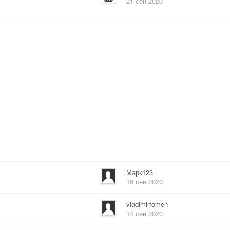
21 сен 2020
Марк123
16 сен 2020
vladimirfomen
14 сен 2020