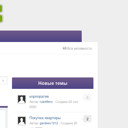
Вся активность
0
Новые темы
корпоратив
0
Автор:
rule49ers
· Создана
22 сен
2020
Покупка квартиры
2
Автор:
gardeev1212
· Создана
20