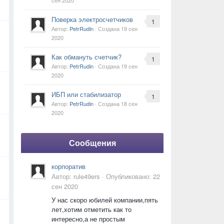
сен 2020
Поверка электросчетчиков
1
Автор:
PetrRudin
· Создана
19 сен
2020
Как обмануть счетчик?
1
Автор:
PetrRudin
· Создана
19 сен
2020
ИБП или стабилизатор
1
Автор:
PetrRudin
· Создана
18 сен
2020
Сообщения
корпоратив
Автор:
rule49ers
·
Опубликовано:
22
сен 2020
У нас скоро юбилей компании,пять
лет,хотим отметить как то
интересно,а не простым