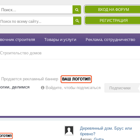
ВХОД НА ФОРУМ
РЕГИСТРАЦИЯ
вочник строителя
Товары и услуги
Реклама, сотрудничество
Строительство домов
Продается рекламный баннер
огии, делимся
Войдите, чтобы подписаться
Подписчики
Деревянный дом. Брус или
бревно?
Автор:
Gotta