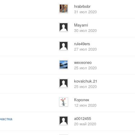
hrabrbobr
31 июл 2020
Mayami
30 июл 2020
rule49ers
27 июл 2020
wexeoneo
25 июл 2020
kovalchuk.21
25 июл 2020
Королек
12 июн 2020
частка
a0012455
20 май 2020