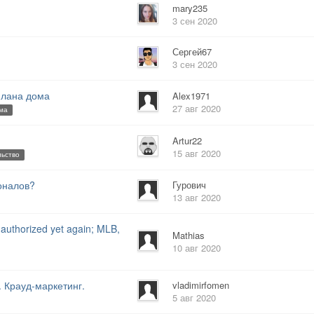
mary235
3 сен 2020
Сергей67
3 сен 2020
плана дома
Alex1971
27 авг 2020
ма
Artur22
15 авг 2020
льство
оналов?
Гурович
13 авг 2020
 authorized yet again; MLB,
Mathias
10 авг 2020
 Крауд-маркетинг.
vladimirfomen
5 авг 2020