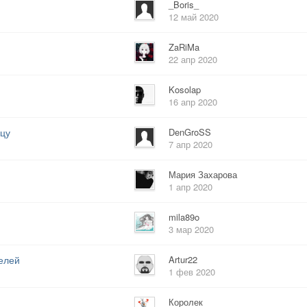
_Boris_
12 май 2020
ZaRiMa
22 апр 2020
Kosolap
16 апр 2020
ицу
DenGroSS
7 апр 2020
Мария Захарова
1 апр 2020
mila89o
3 мар 2020
елей
Artur22
1 фев 2020
Королек