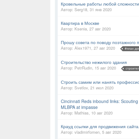
Кровельные работы любой сложности
Автор:
Serg18
,
31 янв 2020
Квартира в Москве
Автор:
Ksenia
,
27 авг 2020
Прошу совета по поводу поэтажного 
Автор:
Alex1971
,
27 авг 2020
#план до
Строительство нежилого здания
Автор:
PetrRudin
,
15 авг 2020
строите
Строить самим или нанять професси
Автор:
Svetlov
,
21 июл 2020
Cincinnati Reds inbound links: Scouting
MLBPA at impasse
Автор:
Mathias
,
10 авг 2020
Крауд ссылки для продвижения сайта.
Автор:
vladimirfomen
,
5 авг 2020