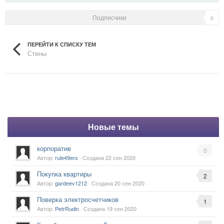
Подписчики
0
ПЕРЕЙТИ К СПИСКУ ТЕМ
Стены
Новые темы
корпоратив
0
Автор:
rule49ers
· Создана
22 сен 2020
Покупка квартиры
2
Автор:
gardeev1212
· Создана
20 сен 2020
Поверка электросчетчиков
1
Автор:
PetrRudin
· Создана
19 сен 2020