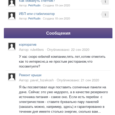
Как обмануть счетчик?
1
Автор:
PetrRudin
· Создана
19 сен 2020
ИБП или стабилизатор
1
Автор:
PetrRudin
· Создана
18 сен 2020
Сообщения
корпоратив
Автор:
rule49ers
·
Опубликовано:
22 сен 2020
У нас скоро юбилей компании,пять лет,хотим отметить
как то интересно,а не простым рестораном,что
посоветуете?
Ремонт крыши
Автор:
pavel_fozekosh
·
Опубликовано:
21 сен 2020
Я бы посоветовал еще поставить солнечные панели на
даче. Сейчас это уже недорого, а в качестве резервного
источника питания - самое оно. Если есть перебои с
электричеством - ставите буквально пару панелей
(заказать можно, например, здесь) и гарантированно в
течении дня имеете столько энергии, сколько вам...