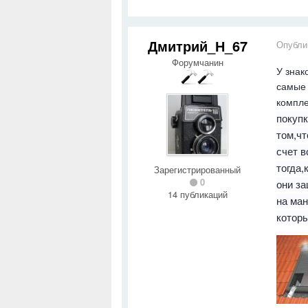
Дмитрий_Н_67
Опубли
Форумчанин
У знак
самые 
компле
покупк
том,чт
счет в
тогда,
Зарегистрированный
0
они з
14 публикаций
на ма
котор