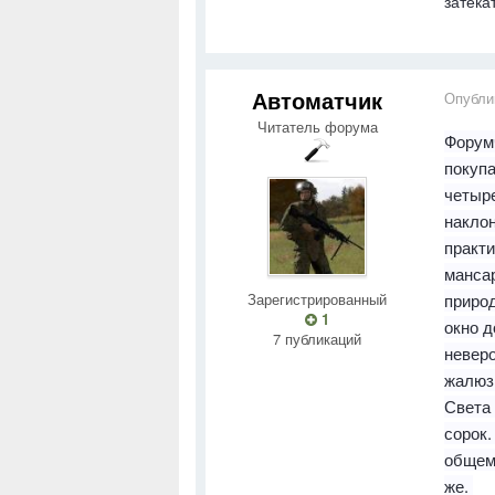
затека
Автоматчик
Опубли
Читатель форума
Форум
покупа
четыре
накло
практи
мансар
Зарегистрированный
природ
1
окно д
7 публикаций
неверо
жалюзи
Света 
сорок.
общем 
же.