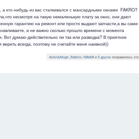
, а кто-нибудь из вас сталкивался с мансардными окнами
FAKRO?
ла,что не
смотря
на такую немаленькую плату за
окно
, они дают
енную гарантию на ремонт или просто выдают запчасти,а вы сами
анавливаете, и не важно сколько прошло времени с момента
и. Вот думаю-действительно ли так или разводка? В приятное
я верить всегда, поэтому не считайте меня наивной))
AstonioMugh
,
Baltersi
,
NillieMt
и
5 других
понравилось это