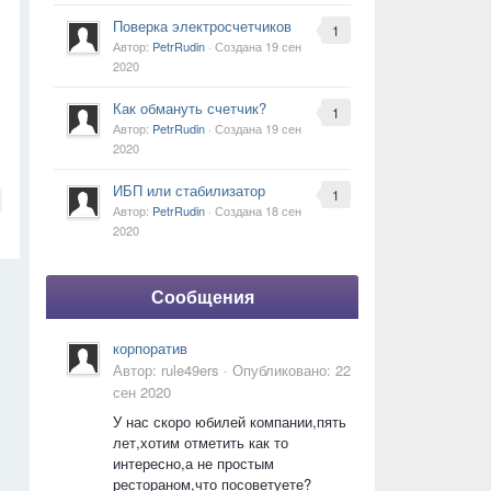
Поверка электросчетчиков
1
Автор:
PetrRudin
· Создана
19 сен
2020
Как обмануть счетчик?
1
Автор:
PetrRudin
· Создана
19 сен
2020
ИБП или стабилизатор
1
Автор:
PetrRudin
· Создана
18 сен
2020
Сообщения
корпоратив
Автор:
rule49ers
·
Опубликовано:
22
сен 2020
У нас скоро юбилей компании,пять
лет,хотим отметить как то
интересно,а не простым
рестораном,что посоветуете?