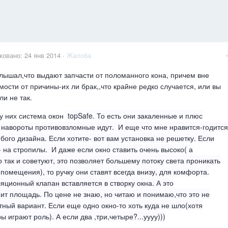
ковано:
24 янв 2014
·
Жалоба
лышал,что выдают запчасти от поломанного кона, причем вне
мости от причины-их ли брак,,что крайне редко случается, или вы
ли не так.
у них система окон
topSafe. То есть они закаленные и плюс
 навороты противовзломные идут. И еще что мне нравится-годится
бого дизайна. Если хотите- вот вам установка не решетку. Если
- на стропилы. И даже если окно ставить очень высоко( а
 так и советуют, это позволяет большему потоку света проникать
 помещения), то ручку они ставят всегда внизу, для комфорта.
яционный клапан вставляется в створку окна. А это
ит площадь. По цене не знаю, но читаю и понимаю,что это не
ный вариант. Если еще одно окно-то хоть куда не шло(хотя
ы играют роль). А если два ,три,четыре?...уууу)))