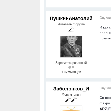
ПушкинАнатолий
Опубли
Читатель форума
И как 
реальн
покупк
Зарегистрированный
0
4 публикации
Заболонков_И
Опубли
Форумчанин
Со сто
факро
ARZ-E 