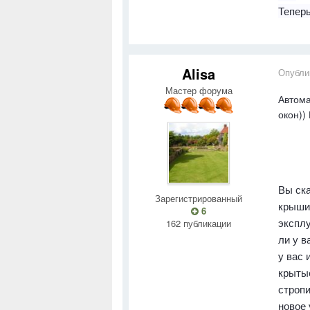
Теперь
Alisa
Опубли
Мастер форума
Автома
окон))
Вы ска
Зарегистрированный
крыши
6
эксплу
162 публикации
ли у в
у вас
крытые
стропи
новое 