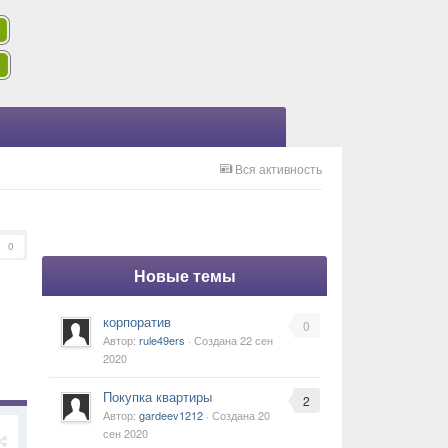
Вся активность
0
Новые темы
корпоратив
0
Автор:
rule49ers
· Создана
22 сен
2020
Покупка квартиры
2
Автор:
gardeev1212
· Создана
20
сен 2020