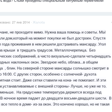
ть вода? Стыки пройдены специальным битумным герметиком!
ковано:
27 янв 2014
·
Жалоба
чане, не проходите мимо. Нужна ваша помощь и советы. МЫ
ли дом,который на момент покупки не был достроен. Спустя
 года проживания в нем решили достраивать мансарду. Угол
на крыши в тридцать градусов. Металлочерепица. Без
ческих соображений, а чисто визуально-сделали четырнадцать
дных наклонных окон. Звездное небо, облака...в общем
а , блин. На северной стороне мансарды солнышко смотрит в
о 16:00. С других сторон, особенно с солнечной- духота
ятная стоит. Даже сетки ставили на кона- не помогают. И эти
,устанавливаемые с внешней стороны- Лучше, но уже не то.
меньше. На градуснике температура держится всегда под
 В ночное время падает до двадцати восьми-двадцати шести. В
все тепло в доме- из-за окон. Это кончено хорошо, но не такая