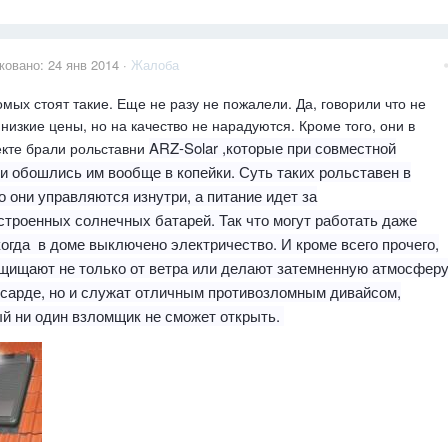
ковано:
24 янв 2014
·
Жалоба
омых стоят такие. Еще не разу не пожалели. Да, говорили что не
низкие цены, но на качество не нарадуются. Кроме того, они в
ARZ-Solar ,которые при совместной
кте брали рольставни
и обошлись им вообще в копейки. Суть таких рольставен в
о они управляются изнутри, а питание идет за
строенных солнечных батарей. Так что могут работать даже
когда в доме выключено электричество. И кроме всего прочего,
ащищают не только от ветра или делают затемненную атмосфер
нсарде, но и служат отличным противозломным дивайсом,
ый ни один взломщик не сможет открыть.