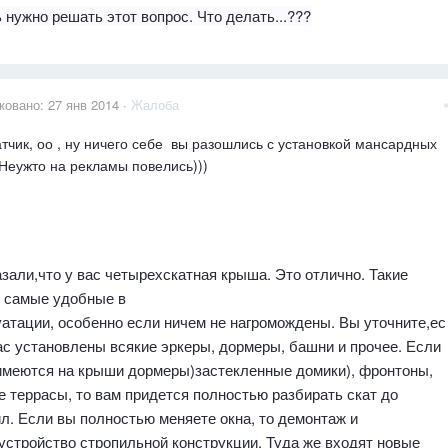
 нужно решать этот вопрос. Что делать...???
ковано:
27 янв 2014
·
Жалоба
тчик, оо , ну ничего себе вы разошлись с установкой мансардных
 Неужто на рекламы повелись)))
зали,что у вас четырехскатная крыша. Это отлично. Такие
 самые удобные в
атации, особенно если ничем не нагромождены. Вы уточните,ес
ас установлены всякие эркеры, дормеры, башни и прочее. Если
 имеются на крыши дормеры)застекленные домики), фронтоны,
 террасы, то вам придется полностью разбирать скат до
л. Если вы полностью меняете окна, то демонтаж и
устройство стропильной конструкции. Туда же входят новые