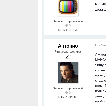
меньше
даже 
Зарегистрированный
0
12 публикаций
Антонио
Опубли
Читатель форума
А у ме
МАНСАР
Чищу п
кровлю
провод
спасло
пели. 
Зарегистрированный
полноч
0
день,д
2 публикации
пробле