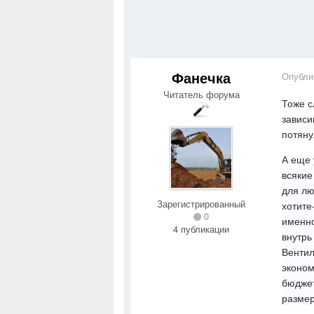
Фанечка
Опубли
Читатель форума
Тоже с
зависи
потяну
А еще 
всякие
для лю
Зарегистрированный
хотите
0
именно
4 публикации
внутрь
Вентил
эконом
бюджет
размер