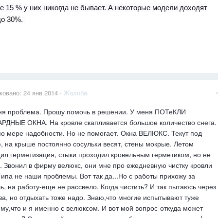
 15 % у них никогда не бывает. А некоторые модели доходят
до 30%.
ковано:
24 янв 2014
·
Жалоба
ня проблема. Прошу помочь в решении. У меня ПОТеКЛИ
ДНЫЕ ОКНА. На кровле скапливается большое количество снега.
о мере надобности. Но не помогает. Окна ВЕЛЮКС. Текут под
, на крыше постоянно сосульки весят, стены мокрые. Летом
ил герметизация, стыки проходил кровельным герметиком, но не
. Звонил в фирму велюкс, они мне про ежедневную чистку кровли
Типа не наши проблемы. Вот так да...Но с работы прихожу за
ь, на работу-еще не рассвело. Когда чистить? И так пытаюсь через
ва, но отдыхать тоже надо. Знаю,что многие испытывают туже
му,что и я именно с велюксом. И вот мой вопрос-откуда может