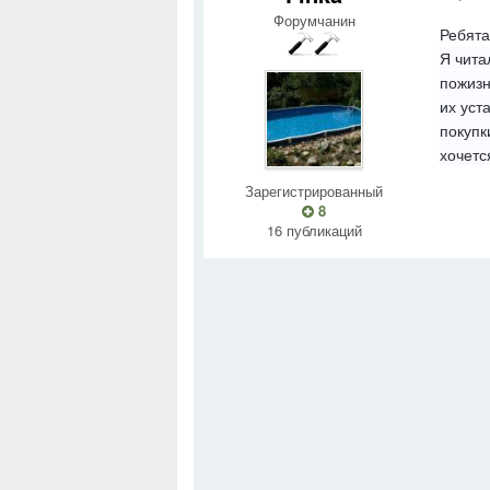
Форумчанин
Ребята
Я чита
пожизн
их уст
покупк
хочетс
Зарегистрированный
8
16 публикаций