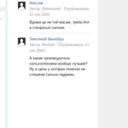
Массаж
Автор:
Alekssandr
·
Опубликовано:
21 сен 2020
Вдома це не той масаж, треба йти
в спеціальні салони.
Земляной бензобур
Автор:
Berrilott
·
Опубликовано:
21
сен 2020
А какие производители
сельхозтехники вообще лучшие?
Ну и цены у которых конечно не
слишком сильно задраны
у