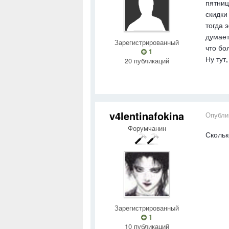
пятниц
скидки
тогда 
думает
Зарегистрированный
что бо
1
Ну тут
20 публикаций
v4lentinafokina
Опубли
Форумчанин
Скольк
Зарегистрированный
1
10 публикаций