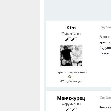
Kim
Опубли
Форумчанин
А поче
крышу 
будуще
пятом 
Зарегистрированный
1
42 публикации
Манчжурец
Опубли
Форумчанин
Антана