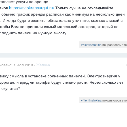
тавляет услуги по аренде
ранов
https://avtokransurgut.ru/
Только лучше не откладывайте
, обычно график аренды расписан как минимум на несколько дней
. И когда будете звонить, обязательно уточните, сколько этажей в
чтобы Вам не пригнали самый маленький автокран, который не
 поднять панели на нужную высоту.
v4lentinafokina
понравилось это
ковано:
1 июл 2018
·
Жалоба
 вижу смысла в установке солнечных панелей. Электроэнергия у
дорогая, и вряд ли тарифы будут сильно расти. Через сколько лет
е окупится?
v4lentinafokina
понравилось это