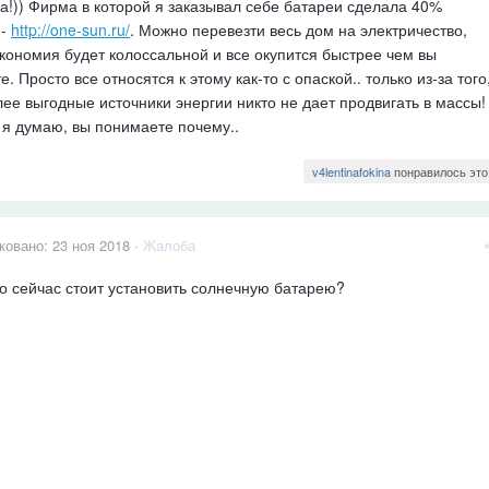
а!)) Фирма в которой я заказывал себе батареи сделала 40%
 -
http://one-sun.ru/
. Можно перевезти весь дом на электричество,
экономия будет колоссальной и все окупится быстрее чем вы
е. Просто все относятся к этому как-то с опаской.. только из-за того
лее выгодные источники энергии никто не дает продвигать в массы!
, я думаю, вы понимаете почему..
v4lentinafokina
понравилось это
ковано:
23 ноя 2018
·
Жалоба
о сейчас стоит установить солнечную батарею?