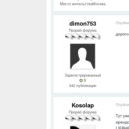
Место жительства
Москва
dimon753
Опубли
Прораб форума
дорого
Зарегистрированный
5
342 публикации
Kosolap
Опубли
Прораб форума
Тут уж
арендо
LIEBHE