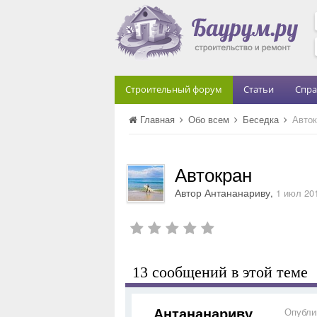
Строительный форум
Статьи
Спра
Главная
Обо всем
Беседка
Авток
Автокран
Автор
Антананариву
,
1 июл 20
13 сообщений в этой теме
Антананариву
Опубли