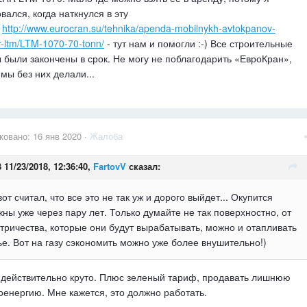
вался, когда наткнулся в эту
у
http://www.eurocran.su/tehnika/apenda-mobilnykh-avtokpanov-
rr-ltm/LTM-1070-70-tonn/
- тут нам и помогли :-) Все строительные
 были закончены в срок. Не могу не поблагодарить «ЕвроКран»,
 мы без них делали...
ковано:
16 янв 2020
·
Жалоба
 11/23/2018, 12:36:40,
FartovV
сказал:
вот считал, что все это не так уж и дорого выйдет... Окупится
ны уже через пару лет. Только думайте не так поверхностно, от
тричества, которые они будут вырабатывать, можно и отапливать
е. Вот на газу сэкономить можно уже более внушительно!)
 действительно круто. Плюс зеленый тариф, продавать лишнюю
оенергию. Мне кажется, это должно работать.