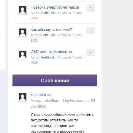
Поверка электросчетчиков
1
Автор:
PetrRudin
· Создана
19 сен
2020
Как обмануть счетчик?
1
Автор:
PetrRudin
· Создана
19 сен
2020
ИБП или стабилизатор
1
Автор:
PetrRudin
· Создана
18 сен
2020
Сообщения
корпоратив
Автор:
rule49ers
·
Опубликовано:
22
сен 2020
У нас скоро юбилей компании,пять
лет,хотим отметить как то
интересно,а не простым
рестораном,что посоветуете?