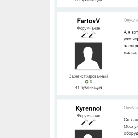
FartovV
Опубли
Форумчанин
А я во
уже че
электр
жилье.
Зарегистрированный
3
41 публикация
Kyrennoi
Опубли
Форумчанин
Соглас
Обслуж
оборуд