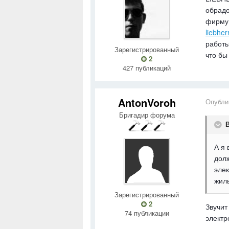
обрадо
фирм
liebhe
работы
Зарегистрированный
что бы
2
427 публикаций
AntonVoroh
Опубли
Бригадир форума
В
А я 
долж
элек
жиль
Зарегистрированный
2
Звучит
74 публикации
электр