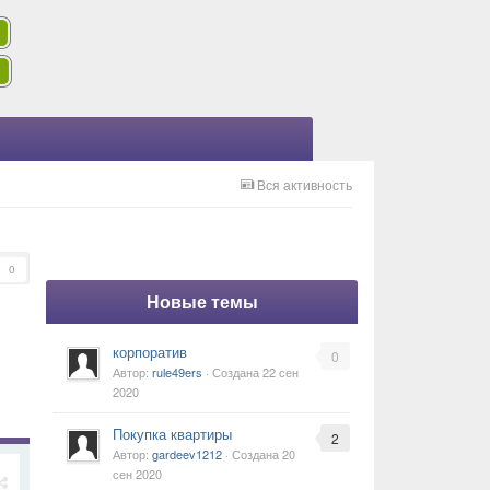
Вся активность
0
Новые темы
корпоратив
0
Автор:
rule49ers
· Создана
22 сен
2020
Покупка квартиры
2
Автор:
gardeev1212
· Создана
20
сен 2020