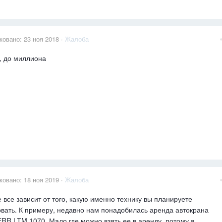
ковано:
23 ноя 2018
·
Жалоба
, до миллиона
ковано:
18 ноя 2019
·
Жалоба
е все зависит от того, какую именно технику вы планируете
вать. К примеру, недавно нам понадобилась аренда автокрана
RR LTM 1070. Мало где можно взять ее в аренду, потому я