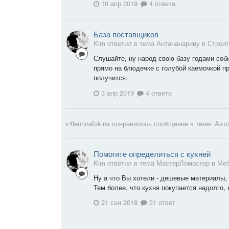
10 апр 2019
4 ответа
База поставщиков
Kim ответил в тема Антананариву в
Строи
Слушайте, ну народ свою базу годами соби
прямо на блюдечке с голубой каемочкой п
получится.
3 апр 2019
4 ответа
v4lentinafokina
понравилось сообщение в теме:
Авто
Помогите определиться с кухней
Kim ответил в тема МастерЛомастер в
Ме
Ну а что Вы хотели - дешевые материалы, 
Тем более, что кухня покупается надолго, 
21 сен 2018
31 ответ