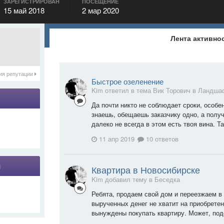
ЗАРЕГИСТРИРОВАН
ПОСЕЩЕНИЕ
15 май 2018
2 мар 2020
Лента активно
ия репутации
Быстрое озеленение
Kim ответил в тема Вик Торович в
Ландша
Да почти никто не соблюдает сроки, особ
знаешь, обещаешь заказчику одно, а получ
далеко не всегда в этом есть твоя вина. Т
11 апр 2019
10 ответов
я
Квартира в Новосибирске
Kim добавил тему в
Беседка
Ребята, продаем свой дом и переезжаем в
вырученных денег не хватит на приобретен
вынуждены покупать квартиру. Может, под