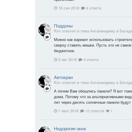
16 сен 2018
4 ответа
Поддоны
Kim ответил в тема Антананариву в
Бесед
Можно как вариант использовать строител
сверху ставить мешки. Пусть это не самое
бюджетное.
5 авг 2018
4 ответа
Автокран
Kim ответил в тема Антананариву в
Бесед
А почем Вам обошлись панели? Я вот тож
дома. Потому что за альтернативными вид
лет через десять солнечные панели будут 
1 июл 2018
12 ответов
1
Недорогие окна