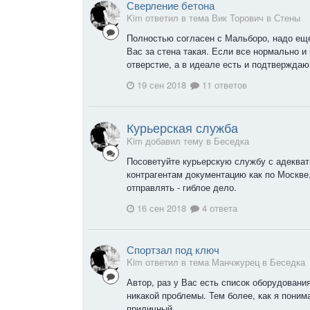
Сверление бетона
Kim ответил в тема Вик Торович в
Стены
Полностью согласен с Мальборо, надо еще
Вас за стена такая. Если все нормально и
отверстие, а в идеале есть и подтверждаю
19 сен 2018
11 ответов
Курьерская служба
Kim добавил тему в
Беседка
Посоветуйте курьерскую службу с адеква
контрагентам документацию как по Москве, 
отправлять - гиблое дело.
16 сен 2018
4 ответа
Спортзал под ключ
Kim ответил в тема Манчжурец в
Беседка
Автор, раз у Вас есть список оборудовани
никакой проблемы. Тем более, как я пони
приличный.