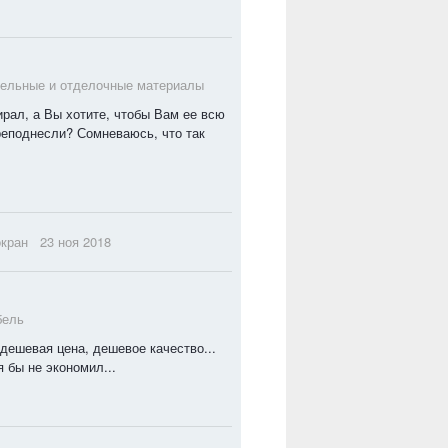
тельные и отделочные материалы
рал, а Вы хотите, чтобы Вам ее всю
реподнесли? Сомневаюсь, что так
кран
23 ноя 2018
бель
дешевая цена, дешевое качество...
я бы не экономил...