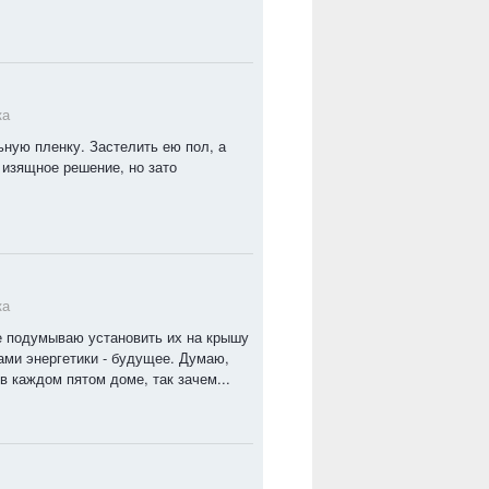
ка
ьную пленку. Застелить ею пол, а
 изящное решение, но зато
ка
е подумываю установить их на крышу
ами энергетики - будущее. Думаю,
в каждом пятом доме, так зачем...