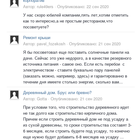
корпоратив
Автор:
rule49ers
·
Опубликовано:
22 сен 2020
У нас скоро юбилей компании,пять лет,хотим отметить
как то интересно,а не простым рестораном,что
посоветуете?
Ремонт крыши
Автор:
pavel_fozekosh
·
Опубликовано:
21 сен 2020
Я бы посоветовал еще поставить солнечные панели на
даче. Сейчас это уже недорого, а в качестве резервного
источника питания - самое оно. Если есть перебои с
электричеством - ставите буквально пару панелей
(заказать можно, например, здесь) и гарантированно в
течении дня имеете столько энергии, сколько вам...
Деревянный дом. Брус или бревно?
Автор:
Gotta
·
Опубликовано:
21 сен 2020
При условии того, что строительство деревянного идет
не так долго как строительство кирпичного дома.
Причем если строить деревянный дом не под усадку а
из сухой древесины, то сроки строительства составят 3-
6 месяцев, если строить будете под усадку, то конечно
еще нужно будет добавить 6-8 месяцев на усадку ...