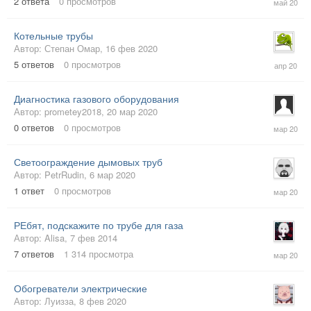
2
ответа
0
просмотров
май
2020
Котельные трубы
Автор:
Степан Омар
,
16 фев 2020
3
5
ответов
0
просмотров
апр
2020
Диагностика газового оборудования
Автор:
prometey2018
,
20 мар 2020
20
0
ответов
0
просмотров
мар
2020
Светоограждение дымовых труб
Автор:
PetrRudin
,
6 мар 2020
6
1
ответ
0
просмотров
мар
2020
РЕбят, подскажите по трубе для газа
Автор:
Alisa
,
7 фев 2014
2
7
ответов
1 314
просмотра
мар
2020
Обогреватели электрические
Автор:
Луизза
,
8 фев 2020
10