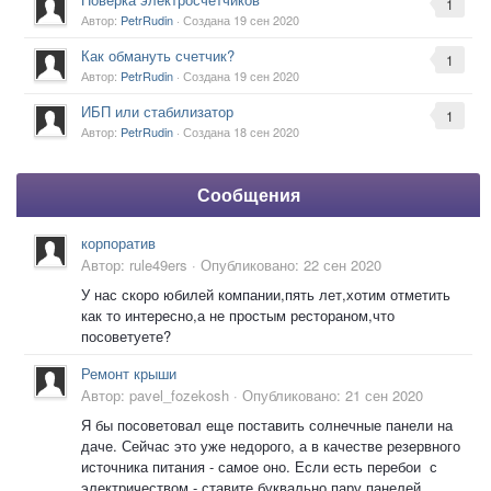
1
Автор:
PetrRudin
· Создана
19 сен 2020
Как обмануть счетчик?
1
Автор:
PetrRudin
· Создана
19 сен 2020
ИБП или стабилизатор
1
Автор:
PetrRudin
· Создана
18 сен 2020
Сообщения
корпоратив
Автор:
rule49ers
·
Опубликовано:
22 сен 2020
У нас скоро юбилей компании,пять лет,хотим отметить
как то интересно,а не простым рестораном,что
посоветуете?
Ремонт крыши
Автор:
pavel_fozekosh
·
Опубликовано:
21 сен 2020
Я бы посоветовал еще поставить солнечные панели на
даче. Сейчас это уже недорого, а в качестве резервного
источника питания - самое оно. Если есть перебои с
электричеством - ставите буквально пару панелей