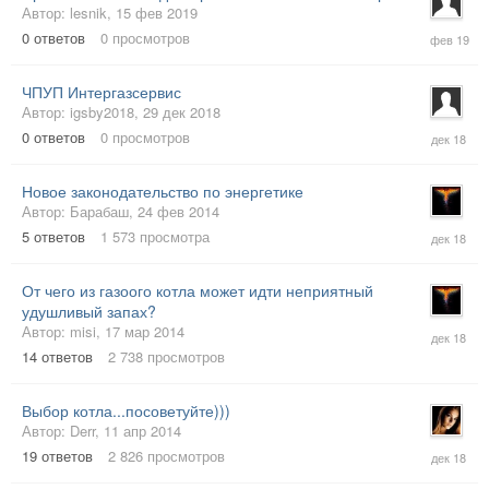
Автор:
lesnik
,
15 фев 2019
15
0
ответов
0
просмотров
фев
2019
ЧПУП Интергазсервис
Автор:
igsby2018
,
29 дек 2018
29
0
ответов
0
просмотров
дек
2018
Новое законодательство по энергетике
Автор:
Барабаш
,
24 фев 2014
13
5
ответов
1 573
просмотра
дек
2018
От чего из газоого котла может идти неприятный
удушливый запах?
13
Автор:
misi
,
17 мар 2014
дек
14
ответов
2 738
просмотров
2018
Выбор котла...посоветуйте
)))
Автор:
Derr
,
11 апр 2014
10
19
ответов
2 826
просмотров
дек
2018