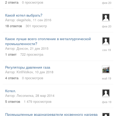
2
ответа
0
просмотров
фев
2020
Какой котел выбрать?
Автор:
olegshols
,
11 сен 2016
3
18
ответов
301
просмотр
фев
2020
Какое лучше всего отопление в металлургической
промышленности?
16
Автор:
Донсон
,
21 дек 2015
сен
1
ответ
722
просмотра
2019
Регуляторы давления газа
Автор:
KirillVolkov
,
10 дек 2018
16
4
ответа
0
просмотров
май
2019
Котел.
Автор:
Лесопилка
,
28 мар 2014
28
5
ответов
1 479
просмотров
фев
2019
Промышленные водонагреватели косвенного нагрева