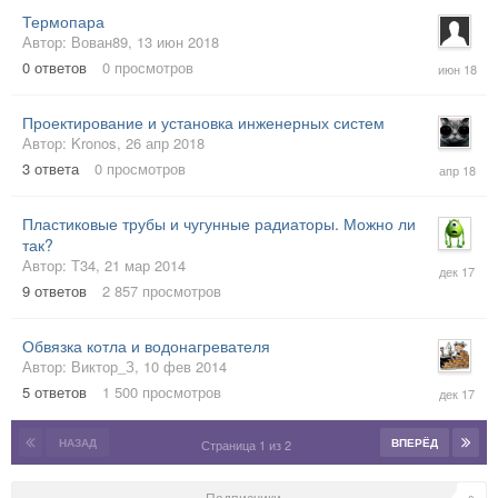
Термопара
Автор:
Вован89
,
13 июн 2018
13
0
ответов
0
просмотров
июн
2018
Проектирование и установка инженерных систем
Автор:
Kronos
,
26 апр 2018
26
3
ответа
0
просмотров
апр
2018
Пластиковые трубы и чугунные радиаторы. Можно ли
так?
15
Автор:
T34
,
21 мар 2014
дек
9
ответов
2 857
просмотров
2017
Обвязка котла и водонагревателя
Автор:
Виктор_З
,
10 фев 2014
6
5
ответов
1 500
просмотров
дек
2017
НАЗАД
ВПЕРЁД
Страница 1 из 2
Подписчики