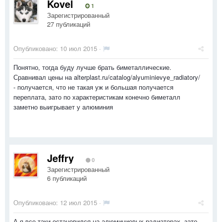
Kovel
1
Зарегистрированный
27 публикаций
Опубликовано:
10 июл 2015
·
Понятно, тогда буду лучше брать биметаллические.
Сравнивал цены на alterplast.ru/catalog/alyuminievye_radiatory/
- получается, что не такая уж и большая получается
переплата, зато по характеристикам конечно биметалл
заметно выигрывает у алюминия
Jeffry
0
Зарегистрированный
6 публикаций
Опубликовано:
12 июл 2015
·
А я все-таки остановился на алюминиевых радиаторах, зато