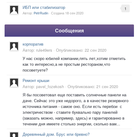
ИБП или стабилизатор
1
Автор:
PetrRudin
· Создана
18 сен 2020
Сообщения
корпоратив
Автор:
rule49ers
·
Опубликовано:
22 сен 2020
У нас скоро юбилей компании,пять лет,хотим отметить
как то интересно,а не простым рестораном,что
посоветуете?
Ремонт крыши
Автор:
pavel_fozekosh
·
Опубликовано:
21 сен 2020
Я бы посоветовал еще поставить солнечные панели на
даче. Сейчас это уже недорого, а в качестве резервного
источника питания - самое оно. Если есть перебои с
электричеством - ставите буквально пару панелей
(заказать можно, например, здесь) и гарантированно в
течении дня имеете столько энергии, сколько вам...
Деревянный дом. Брус или бревно?