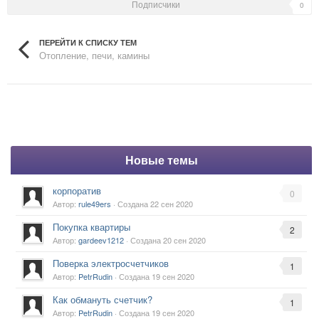
Подписчики
0
ПЕРЕЙТИ К СПИСКУ ТЕМ
Отопление, печи, камины
Новые темы
корпоратив
0
Автор:
rule49ers
· Создана
22 сен 2020
Покупка квартиры
2
Автор:
gardeev1212
· Создана
20 сен 2020
Поверка электросчетчиков
1
Автор:
PetrRudin
· Создана
19 сен 2020
Как обмануть счетчик?
1
Автор:
PetrRudin
· Создана
19 сен 2020