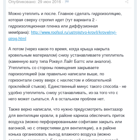
Опубликовано:
29 июн 2016
·
Можно утеплить и после. Главное сделать гидроизоляцию,
которая сверху стропил идет (тут варианта 2 -
гидроизоляционная пленка или диффузионная
мембрана):
http://www.roofsol.ru/ustrojstvo-krovli/krovelnyj-
pirog.html
А потом (через какое-то время, когда крыща накрыта
кровельным материалом) снизу устанавливаете утеплитель
(каменную вату типа Роквул Лайт Баттс или аналоги).
Утеплитель со стороны помещения закрываете
пароизоляцией (как правильно написали выше, по
горизонтали снизу вверх с нахлестом и обязательной
проклейкой стыков). Единственный минус такого способа - не
удобно утеплитель снизу устанавливать, из-за того что с
него может сыпаться. А в остальном проблем нет.
Также верно написали, что нужно предусмотреть вентзазор
для вентиляции кровли, в районе карниза обеспечить приток
воздуха (можно перфорированными софитами закрыть или
вагонкой, но с отверстиями для вентиляции), а в районе
конька организовать выход влажного воздуха (можно