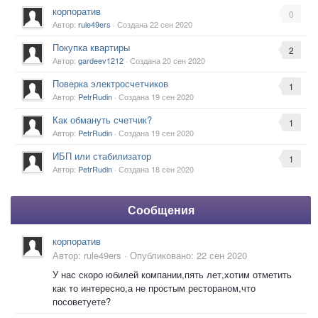
корпоратив
0
Автор:
rule49ers
· Создана
22 сен 2020
Покупка квартиры
2
Автор:
gardeev1212
· Создана
20 сен 2020
Поверка электросчетчиков
1
Автор:
PetrRudin
· Создана
19 сен 2020
Как обмануть счетчик?
1
Автор:
PetrRudin
· Создана
19 сен 2020
ИБП или стабилизатор
1
Автор:
PetrRudin
· Создана
18 сен 2020
Сообщения
корпоратив
Автор:
rule49ers
·
Опубликовано:
22 сен 2020
У нас скоро юбилей компании,пять лет,хотим отметить
как то интересно,а не простым рестораном,что
посоветуете?