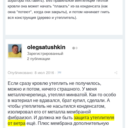
аэраторы поставить). Без правильной вентиляции теплой
кровли она может начать "плакать" из-за конденсата (как
окна "потеют", когда они закрыты), и потом начинает гнить
вся конструкция (дерево и утеплитель).
olegsatushkin
0
Зарегистрированный
2 публикации
Опубликовано:
8 июл 2016
·
Если сразу кровлю утеплить не получилось,
можно и потом, ничего страшного. У меня
металлочерепица, утеплял минватой. Как-то особо
в материал не вдавался, брат купил, сделали. А
чтобы утеплитель не насытился конденсатом,
изолировал его от металла мембраной
фибраизол. И должна же быть
защита утеплителя
от ветра
ещё. Плюс мембрана дополнительную