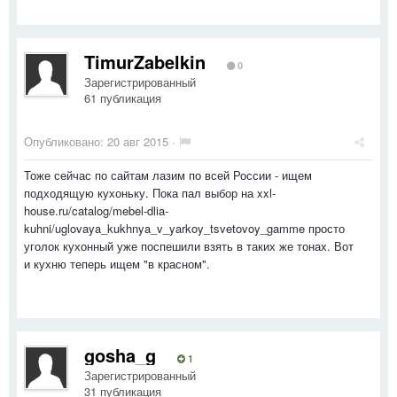
TimurZabelkin
0
Зарегистрированный
61 публикация
Опубликовано:
20 авг 2015
·
Тоже сейчас по сайтам лазим по всей России - ищем
подходящую кухоньку. Пока пал выбор на xxl-
house.ru/catalog/mebel-dlia-
kuhni/uglovaya_kukhnya_v_yarkoy_tsvetovoy_gamme просто
уголок кухонный уже поспешили взять в таких же тонах. Вот
и кухню теперь ищем "в красном".
gosha_g
1
Зарегистрированный
31 публикация