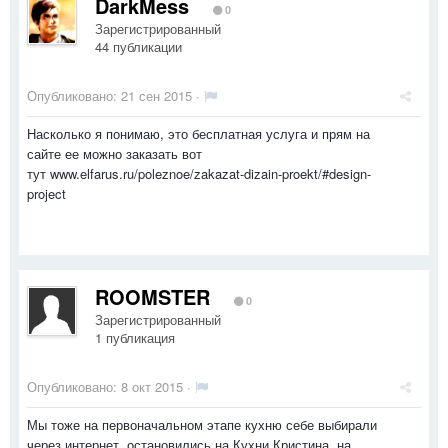
DarkMess
0
Зарегистрированный
44 публикации
Опубликовано:
21 сен 2015
·
Насколько я понимаю, это бесплатная услуга и прям на
сайте ее можно заказать вот
тут www.elfarus.ru/poleznoe/zakazat-dizain-proekt/#design-
project
ROOMSTER
0
Зарегистрированный
1 публикация
Опубликовано:
8 окт 2015
·
Мы тоже на первоначальном этапе кухню себе выбирали
через интернет, остановились на Кухни Кристина. на