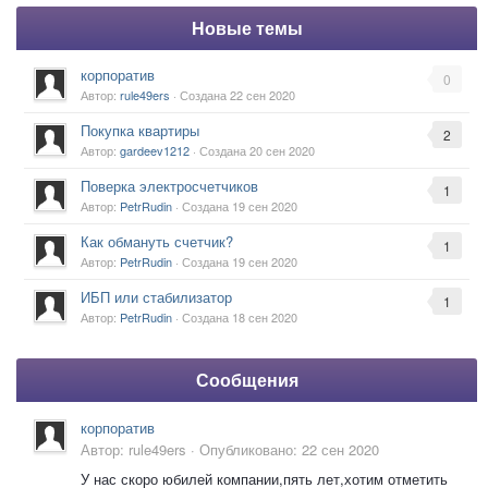
Новые темы
корпоратив
0
Автор:
rule49ers
· Создана
22 сен 2020
Покупка квартиры
2
Автор:
gardeev1212
· Создана
20 сен 2020
Поверка электросчетчиков
1
Автор:
PetrRudin
· Создана
19 сен 2020
Как обмануть счетчик?
1
Автор:
PetrRudin
· Создана
19 сен 2020
ИБП или стабилизатор
1
Автор:
PetrRudin
· Создана
18 сен 2020
Сообщения
корпоратив
Автор:
rule49ers
·
Опубликовано:
22 сен 2020
У нас скоро юбилей компании,пять лет,хотим отметить