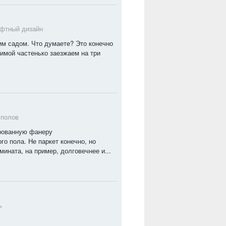
фтный дизайн
им садом. Что думаете? Это конечно
зимой частенько заезжаем на три
 полов
ированную фанеру
ого пола. Не паркет конечно, но
ината, на пример, долговечнее и...
ь