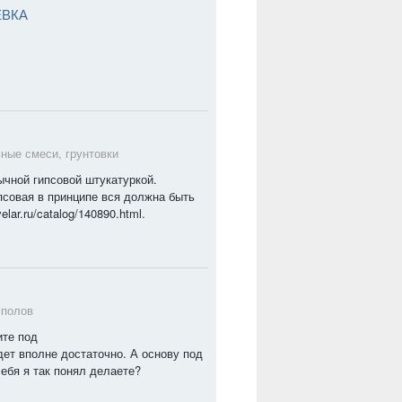
ЕВКА
ные смеси, грунтовки
ычной гипсовой штукатуркой.
псовая в принципе вся должна быть
lar.ru/catalog/140890.html.
 полов
ите под
удет вполне достаточно. А основу под
ебя я так понял делаете?