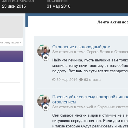
ЗАРЕГИСТРИРОВАН
ПОСЕЩЕНИЕ
23 июн 2015
31 мар 2016
Лента активно
ия репутации
Отопление в загородный дом
Ser ответил в тема Серега Ветин в
Отоплен
Наймите печника, пусть выложит вам толк
многие в топку печи монтируют теплообме
по дому. Вот вам по сути тот же твердото
30 мар 2016
63 ответа
Посоветуйте систему пожарной сигна
отоплением
Ser ответил в тема wolf в
Охранные систе
я
Они бывают многих видов и отличие не в т
ситуациях передают сигнал. Если дом с г
и такие которые будут реагировать и на уте