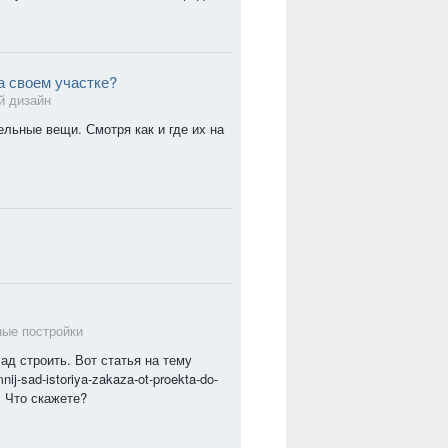
а своем участке?
 дизайн
ельные вещи. Смотря как и где их на
ные постройки
ад строить. Вот статья на тему
mnij-sad-istoriya-zakaza-ot-proekta-do-
. Что скажете?