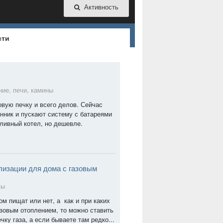
Активность
сти
ие, печи, камины
овую печку и всего делов. Сейчас
нник и пускают систему с батареями
пливный котел, но дешевле.
лизации для дома с газовым
мы
ом пищат или нет, а как и при каких
азовым отоплением, то можно ставить
чку газа, а если бываете там редко...