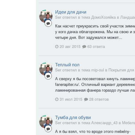
Идеи для дачи
Ser ответил в тема ДомоХозяйка в
Ландша
Как насчет приукрасить свой участок зимн
у кого дачка облагорожена. Мы на свою и 
четыре дня. Вот задумался может...
20 авг 2015
63 ответа
Теплый пол
Ser ответил в тема mip-oul в
Покрытия для
А сверху я бы посоветовал кинуть ламин
fanerapiter.ru/. Отличный вариант деревянн
ламинированная фанера гораздо лучше лам
31 июл 2015
28 ответов
Тумба для обуви
Ser ответил в тема Александр_43 в
Мебел
А я бы взял, что то вроде этого mebelny-