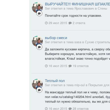
ВЫРУЧАЙТЕ!!! ФИНИШНАЯ ШПАКЛ
Ser ответил в тема Ярославович в
Стены
Почитайте срок годности на упаковке.
29 июл 2015
2 ответа
выбор смеси
Ser ответил в тема sasa в
Сухие строитель
Да заложите кусками кирпича, а сверху об
Выберите хорошую, влагостойкую, хотя ги
влагостойкая, Knauf знаю точно подойдет ve
16 июл 2015
19 ответов
Теплый пол
Ser ответил в тема mip-oul в
Покрытия для
На мансарде теплый пол ни к чему, полож
пол velar.ru/catalog/140204.html алюбаб, б
теплый пл нужно обязательно, вы же для с
16 июл 2015
28 ответов