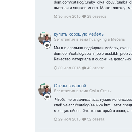
dom.com/catalog/tumby_dlya_obuvi/tumba_dl
высокая и ящиков много. Может закажу, мы
30 июл 2015
29 ответов
купить хорошую мебель
Ser ответил в тема huangxing в
Мебель
Мы в в спальню подбирали мебель, очень 
dom.com/catalog/spalni_belorusskikh_proizv
Качество материала и сборки на довольно 
30 июл 2015
42 ответа
Стены в ванной
Ser ответил в тема Owl в
Стены
Чтобы не отваливались, нужно использов
клей velar.ru/catalog/140724.html, этот п
моющих обоев. Это тот который я знаю, а в
29 июл 2015
32 ответа