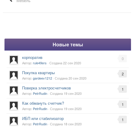
Мебель
Новые темы
корпоратив
0
Автор:
rule49ers
· Создана
22 сен 2020
Покупка квартиры
2
Автор:
gardeev1212
· Создана
20 сен 2020
Поверка электросчетчиков
1
Автор:
PetrRudin
· Создана
19 сен 2020
Как обмануть счетчик?
1
Автор:
PetrRudin
· Создана
19 сен 2020
ИБП или стабилизатор
1
Автор:
PetrRudin
· Создана
18 сен 2020