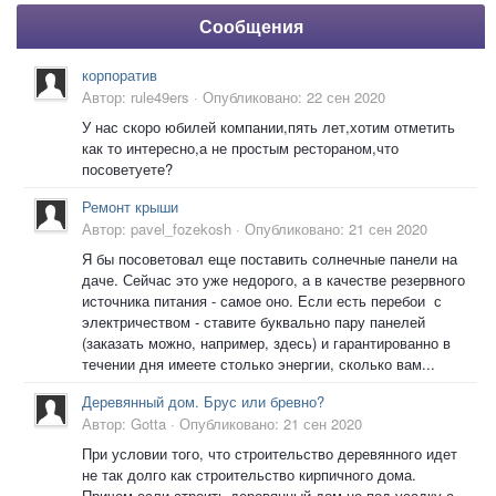
Сообщения
корпоратив
Автор:
rule49ers
·
Опубликовано:
22 сен 2020
У нас скоро юбилей компании,пять лет,хотим отметить
как то интересно,а не простым рестораном,что
посоветуете?
Ремонт крыши
Автор:
pavel_fozekosh
·
Опубликовано:
21 сен 2020
Я бы посоветовал еще поставить солнечные панели на
даче. Сейчас это уже недорого, а в качестве резервного
источника питания - самое оно. Если есть перебои с
электричеством - ставите буквально пару панелей
(заказать можно, например, здесь) и гарантированно в
течении дня имеете столько энергии, сколько вам...
Деревянный дом. Брус или бревно?
Автор:
Gotta
·
Опубликовано:
21 сен 2020
При условии того, что строительство деревянного идет
не так долго как строительство кирпичного дома.
Причем если строить деревянный дом не под усадку а