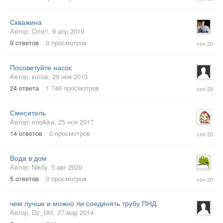
сен
2020
Скважина
Автор:
Оля!!
,
9 апр 2019
13
9
ответов
0
просмотров
сен
2020
Посоветуйте насос
Автор:
котов
,
29 ноя 2013
9
24
ответа
1 746
просмотров
сен
2020
Смеситель
Автор:
miolkka
,
25 ноя 2017
7
14
ответов
0
просмотров
сен
2020
Вода в дом
Автор:
Nikily
,
5 авг 2020
3
5
ответов
0
просмотров
сен
2020
чем лучше и можно ли соединять трубу ПНД
Автор:
Dz_Utit
,
27 мар 2014
25