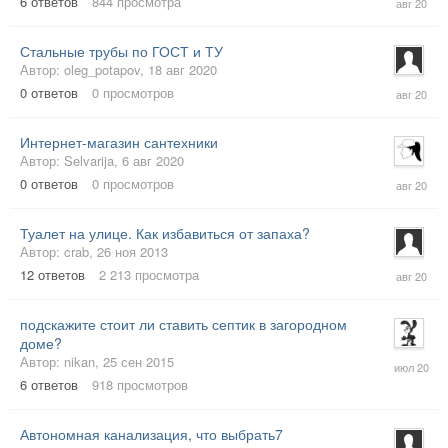
6
ответов
844
просмотра
авг
2020
Стальные трубы по ГОСТ и ТУ
Автор:
oleg_potapov
,
18 авг 2020
18
0
ответов
0
просмотров
авг
2020
Интернет-магазин сантехники
Автор:
Selvarija
,
6 авг 2020
6
0
ответов
0
просмотров
авг
2020
Туалет на улице. Как избавиться от запаха?
Автор:
crab
,
26 ноя 2013
5
12
ответов
2 213
просмотра
авг
2020
подскажите стоит ли ставить септик в загородном
доме?
31
Автор:
nikan
,
25 сен 2015
июл
6
ответов
918
просмотров
2020
Автономная канализация, что выбрать7