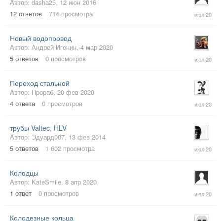
Автор:
dasha25
,
12 июн 2016
30
12
ответов
714
просмотра
июл
2020
Новый водопровод
Автор:
Андрей Игонин
,
4 мар 2020
29
5
ответов
0
просмотров
июл
2020
Переход стальной
Автор:
Прораб
,
20 фев 2020
22
4
ответа
0
просмотров
июл
2020
трубы Valtec, HLV
Автор:
Эдуард007
,
13 фев 2014
13
5
ответов
1 602
просмотра
июл
2020
Колодцы
Автор:
KateSmile
,
8 апр 2020
13
1
ответ
0
просмотров
июл
2020
Колодезные кольца