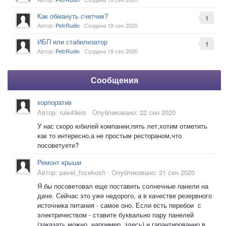
Как обмануть счетчик?
1
Автор:
PetrRudin
· Создана
19 сен 2020
ИБП или стабилизатор
1
Автор:
PetrRudin
· Создана
18 сен 2020
Сообщения
корпоратив
Автор:
rule49ers
·
Опубликовано:
22 сен 2020
У нас скоро юбилей компании,пять лет,хотим отметить
как то интересно,а не простым рестораном,что
посоветуете?
Ремонт крыши
Автор:
pavel_fozekosh
·
Опубликовано:
21 сен 2020
Я бы посоветовал еще поставить солнечные панели на
даче. Сейчас это уже недорого, а в качестве резервного
источника питания - самое оно. Если есть перебои с
электричеством - ставите буквально пару панелей
(заказать можно, например, здесь) и гарантированно в