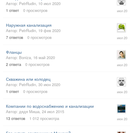
Автор:
PetrRudin
,
10 июл 2020
10
1
ответ
0
просмотров
июл
2020
Наружная канализация
Автор:
PetrRudin
,
19 фев 2020
5
7
ответов
0
просмотров
июл
2020
Фланцы
Автор:
Boniza
,
16 май 2020
3
2
ответа
0
просмотров
июл
2020
Скважина или колодец
Автор:
PetrRudin
,
30 июн 2020
30
1
ответ
0
просмотров
июн
2020
Компании по водоснабжению и канализации
Автор:
дядя Миша
,
24 июл 2015
8
13
ответов
1 012
просмотра
июн
2020
Где купить сантехнику в Минске?