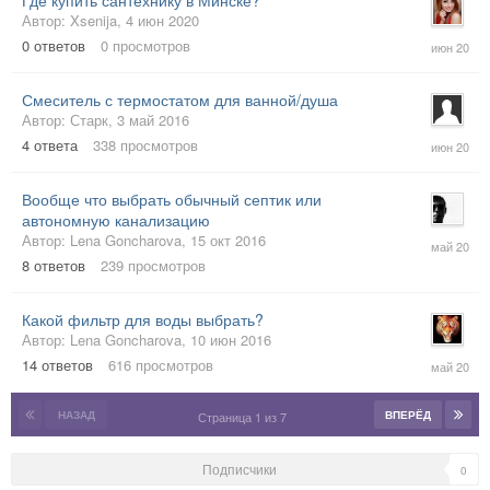
Автор:
Xsenija
,
4 июн 2020
4
0
ответов
0
просмотров
июн
2020
Смеситель с термостатом для ванной/душа
Автор:
Старк
,
3 май 2016
4
4
ответа
338
просмотров
июн
2020
Вообще что выбрать обычный септик или
автономную канализацию
28
Автор:
Lena Goncharova
,
15 окт 2016
май
8
ответов
239
просмотров
2020
Какой фильтр для воды выбрать?
Автор:
Lena Goncharova
,
10 июн 2016
20
14
ответов
616
просмотров
май
2020
НАЗАД
ВПЕРЁД
Страница 1 из 7
Подписчики
0