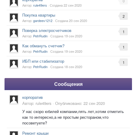
0
Автор:
rule49ers
· Создана
22 сен 2020
Покупка квартиры
2
Автор:
gardeev1212
· Создана
20 сен 2020
Поверка электросчетчиков
1
Автор:
PetrRudin
· Создана
19 сен 2020
Как обмануть счетчик?
1
Автор:
PetrRudin
· Создана
19 сен 2020
ИБП или стабилизатор
1
Автор:
PetrRudin
· Создана
18 сен 2020
Сообщения
корпоратив
Автор:
rule49ers
·
Опубликовано:
22 сен 2020
У нас скоро юбилей компании,пять лет,хотим отметить
как то интересно,а не простым рестораном,что
посоветуете?
Ремонт крыши