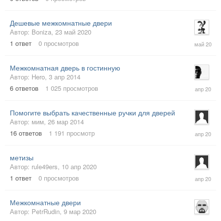
2020
Дешевые межкомнатные двери
Автор:
Boniza
,
23 май 2020
25
1
ответ
0
просмотров
май
2020
Межкомнатная дверь в гостинную
Автор:
Hero
,
3 апр 2014
24
6
ответов
1 025
просмотров
апр
2020
Помогите выбрать качественные ручки для дверей
Автор:
мим
,
26 мар 2014
15
16
ответов
1 191
просмотр
апр
2020
метизы
Автор:
rule49ers
,
10 апр 2020
10
1
ответ
0
просмотров
апр
2020
Межкомнатные двери
Автор:
PetrRudin
,
9 мар 2020
9