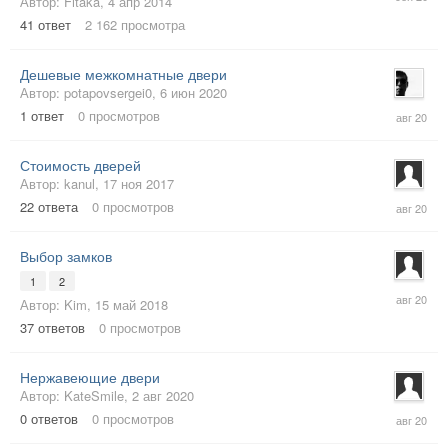
Автор:
Fitaka
,
4 апр 2014
сен
2020
41
ответ
2 162
просмотра
Дешевые межкомнатные двери
Автор:
potapovsergei0
,
6 июн 2020
31
1
ответ
0
просмотров
авг
2020
Стоимость дверей
Автор:
kanul
,
17 ноя 2017
22
22
ответа
0
просмотров
авг
2020
Выбор замков
1
2
7
Автор:
Kim
,
15 май 2018
авг
2020
37
ответов
0
просмотров
Нержавеющие двери
Автор:
KateSmile
,
2 авг 2020
2
0
ответов
0
просмотров
авг
2020