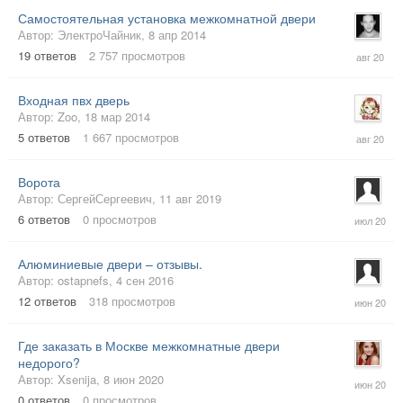
Самостоятельная установка межкомнатной двери
Автор:
ЭлектроЧайник
,
8 апр 2014
2
19
ответов
2 757
просмотров
авг
2020
Входная пвх дверь
Автор:
Zoo
,
18 мар 2014
1
5
ответов
1 667
просмотров
авг
2020
Ворота
Автор:
СергейСергеевич
,
11 авг 2019
8
6
ответов
0
просмотров
июл
2020
Алюминиевые двери – отзывы.
Автор:
ostapnefs
,
4 сен 2016
23
12
ответов
318
просмотров
июн
2020
Где заказать в Москве межкомнатные двери
недорого?
8
Автор:
Xsenija
,
8 июн 2020
июн
0
ответов
0
просмотров