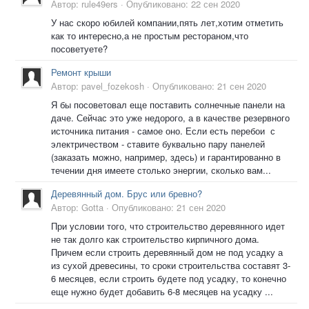
Автор:
rule49ers
·
Опубликовано:
22 сен 2020
У нас скоро юбилей компании,пять лет,хотим отметить
как то интересно,а не простым рестораном,что
посоветуете?
Ремонт крыши
Автор:
pavel_fozekosh
·
Опубликовано:
21 сен 2020
Я бы посоветовал еще поставить солнечные панели на
даче. Сейчас это уже недорого, а в качестве резервного
источника питания - самое оно. Если есть перебои с
электричеством - ставите буквально пару панелей
(заказать можно, например, здесь) и гарантированно в
течении дня имеете столько энергии, сколько вам...
Деревянный дом. Брус или бревно?
Автор:
Gotta
·
Опубликовано:
21 сен 2020
При условии того, что строительство деревянного идет
не так долго как строительство кирпичного дома.
Причем если строить деревянный дом не под усадку а
из сухой древесины, то сроки строительства составят 3-
6 месяцев, если строить будете под усадку, то конечно
еще нужно будет добавить 6-8 месяцев на усадку ...