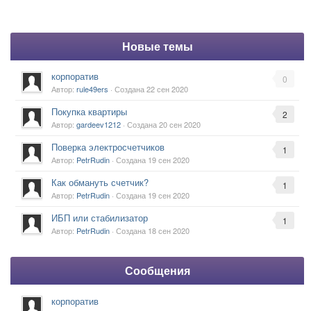
Новые темы
корпоратив
0
Автор:
rule49ers
· Создана
22 сен 2020
Покупка квартиры
2
Автор:
gardeev1212
· Создана
20 сен 2020
Поверка электросчетчиков
1
Автор:
PetrRudin
· Создана
19 сен 2020
Как обмануть счетчик?
1
Автор:
PetrRudin
· Создана
19 сен 2020
ИБП или стабилизатор
1
Автор:
PetrRudin
· Создана
18 сен 2020
Сообщения
корпоратив