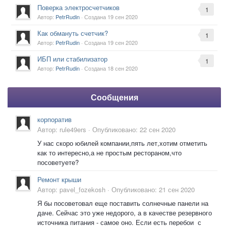
Поверка электросчетчиков
1
Автор:
PetrRudin
· Создана
19 сен 2020
Как обмануть счетчик?
1
Автор:
PetrRudin
· Создана
19 сен 2020
ИБП или стабилизатор
1
Автор:
PetrRudin
· Создана
18 сен 2020
Сообщения
корпоратив
Автор:
rule49ers
·
Опубликовано:
22 сен 2020
У нас скоро юбилей компании,пять лет,хотим отметить
как то интересно,а не простым рестораном,что
посоветуете?
Ремонт крыши
Автор:
pavel_fozekosh
·
Опубликовано:
21 сен 2020
Я бы посоветовал еще поставить солнечные панели на
даче. Сейчас это уже недорого, а в качестве резервного
источника питания - самое оно. Если есть перебои с