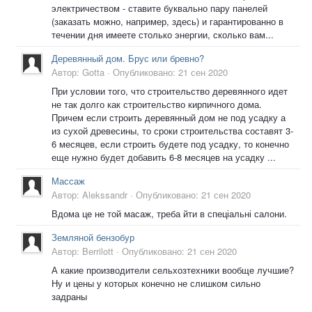
электричеством - ставите буквально пару панелей
(заказать можно, например, здесь) и гарантированно в
течении дня имеете столько энергии, сколько вам...
Деревянный дом. Брус или бревно?
Автор:
Gotta
·
Опубликовано:
21 сен 2020
При условии того, что строительство деревянного идет
не так долго как строительство кирпичного дома.
Причем если строить деревянный дом не под усадку а
из сухой древесины, то сроки строительства составят 3-
6 месяцев, если строить будете под усадку, то конечно
еще нужно будет добавить 6-8 месяцев на усадку ...
Массаж
Автор:
Alekssandr
·
Опубликовано:
21 сен 2020
Вдома це не той масаж, треба йти в спеціальні салони.
Земляной бензобур
Автор:
Berrilott
·
Опубликовано:
21 сен 2020
А какие производители сельхозтехники вообще лучшие?
Ну и цены у которых конечно не слишком сильно
задраны