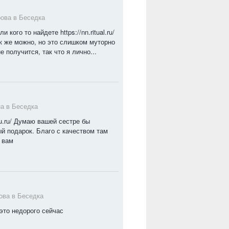
рова в
Беседка
кого то найдете https://nn.ritual.ru/
к же можно, но это слишком муторно
е получится, так что я лично...
на в
Беседка
nu.ru/ Думаю вашей сестре бы
й подарок. Благо с качеством там
 вам
ова в
Беседка
 это недорого сейчас