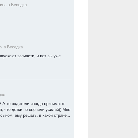
нина в
Беседка
ov в
Беседка
ыпускают запчасти, и вот вы уже
дка
? А то родители иногда принимают
, что детки не оценили усилий)) Мне
сыном, ему решать, в какой стране...