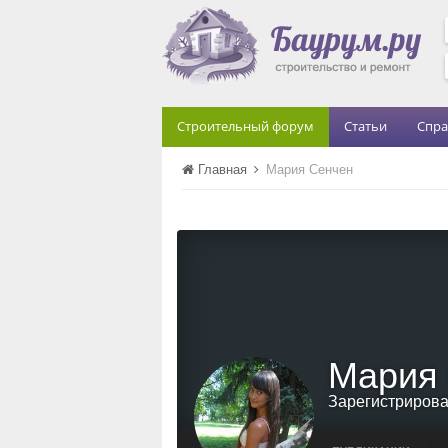
Строительный форум
Статьи
Спра
Главная
Мария Сенчен
Мария
Зарегистриров