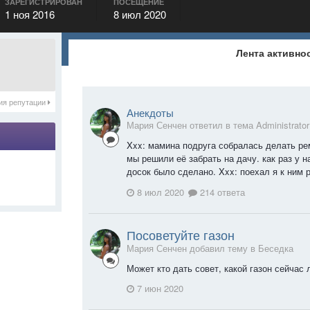
ЗАРЕГИСТРИРОВАН
ПОСЕЩЕНИЕ
1 ноя 2016
8 июл 2020
Лента активно
ия репутации
Анекдоты
Мария Сенчен ответил в тема Administrato
Xxx: мамина подруга собралась делать рем
мы решили её забрать на дачу. как раз у н
досок было сделано. Xxx: поехал я к ним р
8 июл 2020
214 ответа
Посоветуйте газон
Мария Сенчен добавил тему в
Беседка
Может кто дать совет, какой газон сейчас
7 июн 2020