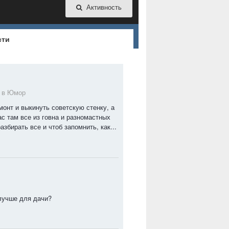
Активность
сти
r в
Юмор
онт и выкинуть советскую стенку, а
ас там все из говна и разномастных
азбирать все и чтоб запомнить, как...
 лучше для дачи?