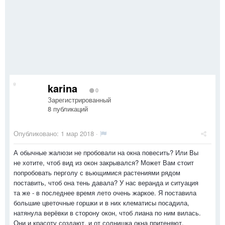
karina
0
Зарегистрированный
8 публикаций
Опубликовано:
1 мар 2018
·
А обычные жалюзи не пробовали на окна повесить? Или Вы
не хотите, чтоб вид из окон закрывался? Может Вам стоит
попробовать перголу с вьющимися растениями рядом
поставить, чтоб она тень давала? У нас веранда и ситуация
та же - в последнее время лето очень жаркое. Я поставила
большие цветочные горшки и в них клематисы посадила,
натянула верёвки в сторону окон, чтоб лиана по ним вилась.
Они и красоту создают, и от солнишка окна притеняют.