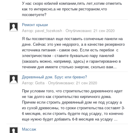
У нас скоро юбилей компании,пять лет,хотим отметить
как то интересно,а не простым рестораном,что
посоветуете?
Ремонт крыши
Автор:
pavel_fozekosh
·
Опубликовано:
21 сен 2020
Я бы посоветовал еще поставить солнечные панели на
даче. Сейчас это уже недорого, а в качестве резервного
источника питания - самое оно. Если есть перебои с
электричеством - ставите буквально пару панелей
(заказать можно, например, здесь) и гарантированно в
течении дня имеете столько энергии, сколько вам...
Деревянный дом. Брус или бревно?
Автор:
Gotta
·
Опубликовано:
21 сен 2020
При условии того, что строительство деревянного идет
не так долго как строительство кирпичного дома.
Причем если строить деревянный дом не под усадку а
из сухой древесины, то сроки строительства составят 3-
6 месяцев, если строить будете под усадку, то конечно
еще нужно будет добавить 6-8 месяцев на усадку ...
Массаж