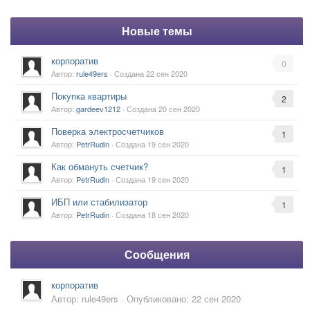
Новые темы
корпоратив
0
Автор:
rule49ers
· Создана
22 сен 2020
Покупка квартиры
2
Автор:
gardeev1212
· Создана
20 сен 2020
Поверка электросчетчиков
1
Автор:
PetrRudin
· Создана
19 сен 2020
Как обмануть счетчик?
1
Автор:
PetrRudin
· Создана
19 сен 2020
ИБП или стабилизатор
1
Автор:
PetrRudin
· Создана
18 сен 2020
Сообщения
корпоратив
Автор:
rule49ers
·
Опубликовано:
22 сен 2020