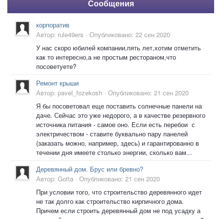
Сообщения
корпоратив
Автор:
rule49ers
·
Опубликовано:
22 сен 2020
У нас скоро юбилей компании,пять лет,хотим отметить
как то интересно,а не простым рестораном,что
посоветуете?
Ремонт крыши
Автор:
pavel_fozekosh
·
Опубликовано:
21 сен 2020
Я бы посоветовал еще поставить солнечные панели на
даче. Сейчас это уже недорого, а в качестве резервного
источника питания - самое оно. Если есть перебои с
электричеством - ставите буквально пару панелей
(заказать можно, например, здесь) и гарантированно в
течении дня имеете столько энергии, сколько вам...
Деревянный дом. Брус или бревно?
Автор:
Gotta
·
Опубликовано:
21 сен 2020
При условии того, что строительство деревянного идет
не так долго как строительство кирпичного дома.
Причем если строить деревянный дом не под усадку а