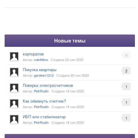
Новые темы
корпоратив
0
Автор:
rule49ers
· Создана
22 сен 2020
Покупка квартиры
2
Автор:
gardeev1212
· Создана
20 сен 2020
Поверка электросчетчиков
1
Автор:
PetrRudin
· Создана
19 сен 2020
Как обмануть счетчик?
1
Автор:
PetrRudin
· Создана
19 сен 2020
ИБП или стабилизатор
1
Автор:
PetrRudin
· Создана
18 сен 2020