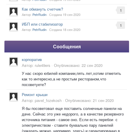
Как обмануть счетчик?
1
Автор:
PetrRudin
· Создана
19 сен 2020
ИБП или стабилизатор
1
Автор:
PetrRudin
· Создана
18 сен 2020
Сообщения
корпоратив
Автор:
rule49ers
·
Опубликовано:
22 сен 2020
У нас скоро юбилей компании,пять лет,хотим отметить
как то интересно,а не простым рестораном,что
посоветуете?
Ремонт крыши
Автор:
pavel_fozekosh
·
Опубликовано:
21 сен 2020
Я бы посоветовал еще поставить солнечные панели на
даче. Сейчас это уже недорого, а в качестве резервного
источника питания - самое оно. Если есть перебои с
электричеством - ставите буквально пару панелей
(заказать можно, например, здесь) и гарантированно в