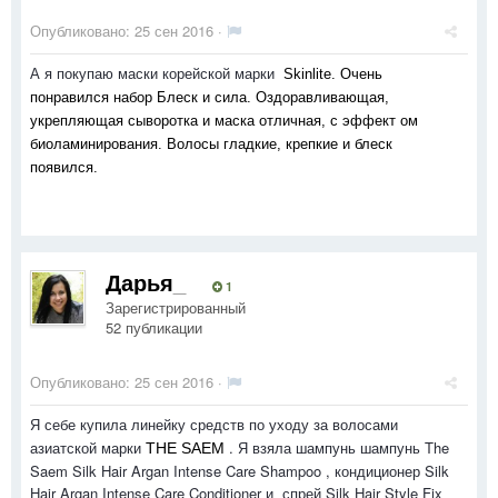
Опубликовано:
25 сен 2016
·
А я покупаю маски корейской марки
Skinlite. Очень 
понравился набор Блеск и сила. Оздоравливающая, 
укрепляющая сыворотка и маска отличная, с эффект ом 
биоламинирования. Волосы гладкие, крепкие и блеск 
появился.
Дарья_
1
Зарегистрированный
52 публикации
Опубликовано:
25 сен 2016
·
Я себе купила линейку средств по уходу за волосами
азиатской марки
. Я взяла шампунь шампунь The
THE SAEM
Saem Silk Hair Argan Intense Care Shampoo , кондиционер
Silk
Hair Argan Intense Care Conditioner
и спрей Silk Hair Style Fix