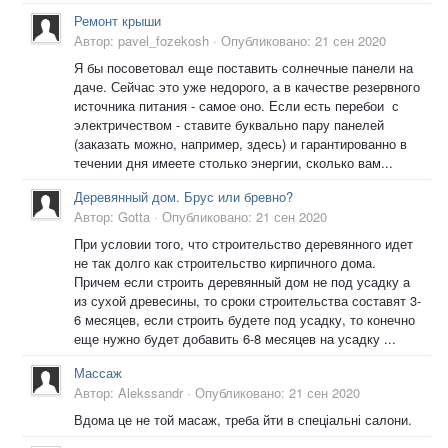
Ремонт крыши
Автор:
pavel_fozekosh
·
Опубликовано:
21 сен 2020
Я бы посоветовал еще поставить солнечные панели на
даче. Сейчас это уже недорого, а в качестве резервного
источника питания - самое оно. Если есть перебои с
электричеством - ставите буквально пару панелей
(заказать можно, например, здесь) и гарантированно в
течении дня имеете столько энергии, сколько вам...
Деревянный дом. Брус или бревно?
Автор:
Gotta
·
Опубликовано:
21 сен 2020
При условии того, что строительство деревянного идет
не так долго как строительство кирпичного дома.
Причем если строить деревянный дом не под усадку а
из сухой древесины, то сроки строительства составят 3-
6 месяцев, если строить будете под усадку, то конечно
еще нужно будет добавить 6-8 месяцев на усадку ...
Массаж
Автор:
Alekssandr
·
Опубликовано:
21 сен 2020
Вдома це не той масаж, треба йти в спеціальні салони.