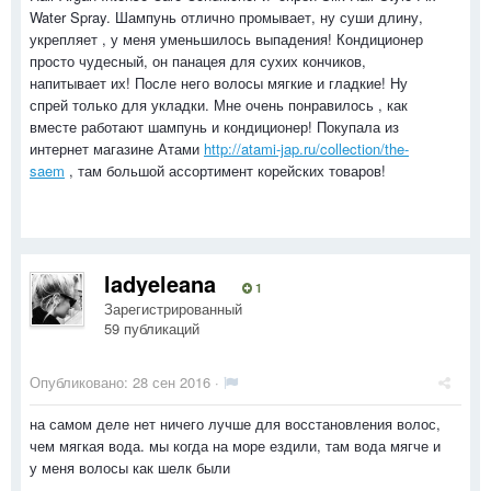
Water Spray. Шампунь отлично промывает, ну суши длину,
укрепляет , у меня уменьшилось выпадения! Кондиционер
просто чудесный, он панацея для сухих кончиков,
напитывает их! После него волосы мягкие и гладкие! Ну
спрей только для укладки. Мне очень понравилось , как
вместе работают шампунь и кондиционер! Покупала из
интернет магазине Атами
http://atami-jap.ru/collection/the-
saem
, там большой ассортимент корейских товаров!
ladyeleana
1
Зарегистрированный
59 публикаций
Опубликовано:
28 сен 2016
·
на самом деле нет ничего лучше для восстановления волос,
чем мягкая вода. мы когда на море ездили, там вода мягче и
у меня волосы как шелк были