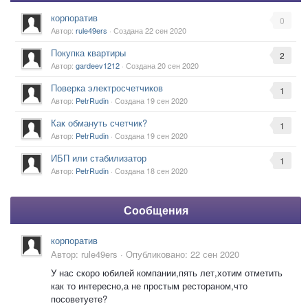
корпоратив
0
Автор:
rule49ers
· Создана
22 сен 2020
Покупка квартиры
2
Автор:
gardeev1212
· Создана
20 сен 2020
Поверка электросчетчиков
1
Автор:
PetrRudin
· Создана
19 сен 2020
Как обмануть счетчик?
1
Автор:
PetrRudin
· Создана
19 сен 2020
ИБП или стабилизатор
1
Автор:
PetrRudin
· Создана
18 сен 2020
Сообщения
корпоратив
Автор:
rule49ers
·
Опубликовано:
22 сен 2020
У нас скоро юбилей компании,пять лет,хотим отметить
как то интересно,а не простым рестораном,что
посоветуете?