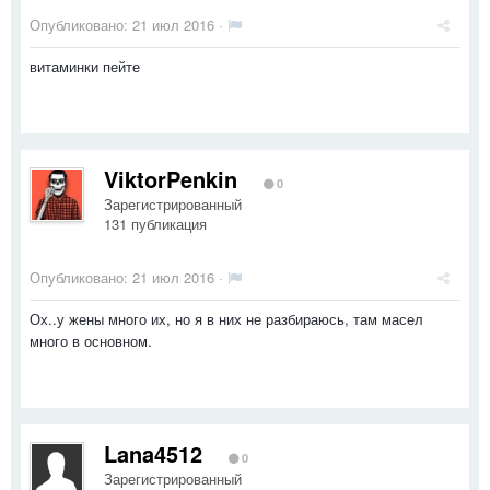
Опубликовано:
21 июл 2016
·
витаминки пейте
ViktorPenkin
0
Зарегистрированный
131 публикация
Опубликовано:
21 июл 2016
·
Ох..у жены много их, но я в них не разбираюсь, там масел
много в основном.
Lana4512
0
Зарегистрированный