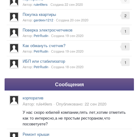
Автор:
rule49ers
· Создана
22 сен 2020
Покупка квартиры
2
Автор:
gardeev1212
· Создана
20 сен 2020
Поверка электросчетчиков
1
Автор:
PetrRudin
· Создана
19 сен 2020
Как обмануть счетчик?
1
Автор:
PetrRudin
· Создана
19 сен 2020
ИБП или стабилизатор
1
Автор:
PetrRudin
· Создана
18 сен 2020
Сообщения
корпоратив
Автор:
rule49ers
·
Опубликовано:
22 сен 2020
У нас скоро юбилей компании,пять лет,хотим отметить
как то интересно,а не простым рестораном,что
посоветуете?
Ремонт крыши