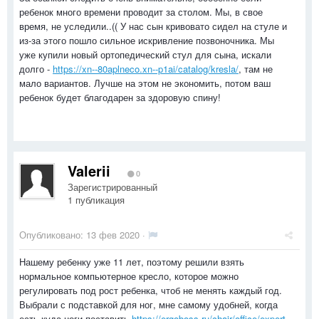
ребенок много времени проводит за столом. Мы, в свое
время, не уследили..(( У нас сын кривовато сидел на стуле и
из-за этого пошло сильное искривление позвоночника. Мы
уже купили новый ортопедический стул для сына, искали
долго -
https://xn--80aplneco.xn--p1ai/catalog/kresla/
, там не
мало вариантов. Лучше на этом не экономить, потом ваш
ребенок будет благодарен за здоровую спину!
Valerii
0
Зарегистрированный
1 публикация
Опубликовано:
13 фев 2020
·
Нашему ребенку уже 11 лет, поэтому решили взять
нормальное компьютерное кресло, которое можно
регулировать под рост ребенка, чтоб не менять каждый год.
Выбрали с подставкой для ног, мне самому удобней, когда
есть куда ноги поставить
https://ergoboss.ru/chair/office/expert-