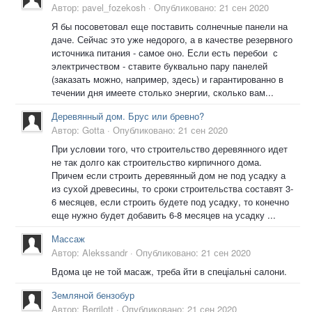
Автор:
pavel_fozekosh
·
Опубликовано:
21 сен 2020
Я бы посоветовал еще поставить солнечные панели на
даче. Сейчас это уже недорого, а в качестве резервного
источника питания - самое оно. Если есть перебои с
электричеством - ставите буквально пару панелей
(заказать можно, например, здесь) и гарантированно в
течении дня имеете столько энергии, сколько вам...
Деревянный дом. Брус или бревно?
Автор:
Gotta
·
Опубликовано:
21 сен 2020
При условии того, что строительство деревянного идет
не так долго как строительство кирпичного дома.
Причем если строить деревянный дом не под усадку а
из сухой древесины, то сроки строительства составят 3-
6 месяцев, если строить будете под усадку, то конечно
еще нужно будет добавить 6-8 месяцев на усадку ...
Массаж
Автор:
Alekssandr
·
Опубликовано:
21 сен 2020
Вдома це не той масаж, треба йти в спеціальні салони.
Земляной бензобур
Автор:
Berrilott
·
Опубликовано:
21 сен 2020