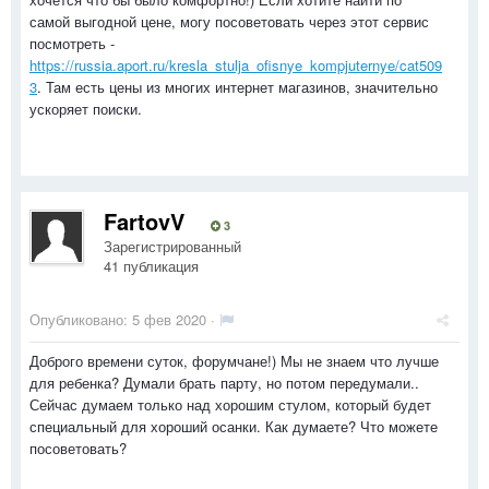
самой выгодной цене, могу посоветовать через этот сервис
посмотреть -
https://russia.aport.ru/kresla_stulja_ofisnye_kompjuternye/cat509
3
. Там есть цены из многих интернет магазинов, значительно
ускоряет поиски.
FartovV
3
Зарегистрированный
41 публикация
Опубликовано:
5 фев 2020
·
Доброго времени суток, форумчане!) Мы не знаем что лучше
для ребенка? Думали брать парту, но потом передумали..
Сейчас думаем только над хорошим стулом, который будет
специальный для хороший осанки. Как думаете? Что можете
посоветовать?