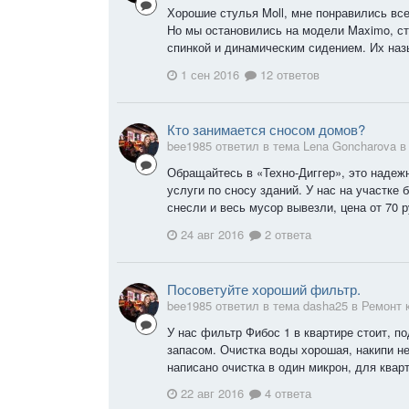
Хорошие стулья Moll, мне понравились вс
Но мы остановились на модели Maximo, ст
спинкой и динамическим сидением. Их на
1 сен 2016
12 ответов
Кто занимается сносом домов?
bee1985 ответил в тема Lena Goncharova 
Обращайтесь в «Техно-Диггер», это надеж
услуги по сносу зданий. У нас на участке
снесли и весь мусор вывезли, цена от 70 ру
24 авг 2016
2 ответа
Посоветуйте хороший фильтр.
bee1985 ответил в тема dasha25 в
Ремонт 
У нас фильтр Фибос 1 в квартире стоит, п
запасом. Очистка воды хорошая, накипи не
написано очистка в один микрон, для кварт
22 авг 2016
4 ответа