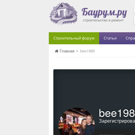
Строительный форум
Статьи
Спра
Главная
bee1985
bee198
Зарегистриров