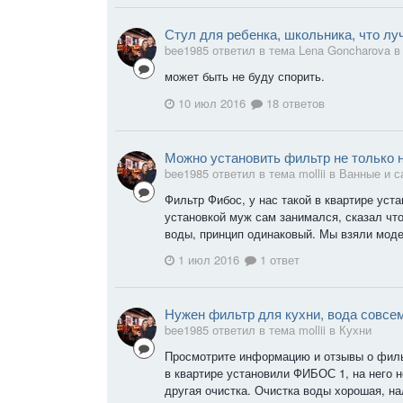
Стул для ребенка, школьника, что л
bee1985 ответил в тема Lena Goncharova 
может быть не буду спорить.
10 июл 2016
18 ответов
Можно установить фильтр не только н
bee1985 ответил в тема mollii в
Ванные и с
Фильтр Фибос, у нас такой в квартире уста
установкой муж сам занимался, сказал что
воды, принцип одинаковый. Мы взяли моде
1 июл 2016
1 ответ
Нужен фильтр для кухни, вода совсем
bee1985 ответил в тема mollii в
Кухни
Просмотрите информацию и отзывы о филь
в квартире установили ФИБОС 1, на него 
другая очистка. Очистка воды хорошая, нал