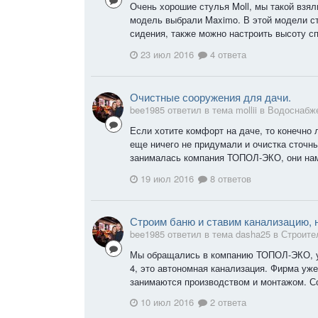
Очень хорошие стулья Moll, мы такой взял
модель выбрали Maximo. В этой модели ст
сидения, также можно настроить высоту спи
23 июл 2016
4 ответа
Очистные сооружения для дачи.
bee1985 ответил в тема mollii в
Водоснабже
Если хотите комфорт на даче, то конечно
еще ничего не придумали и очистка сточн
занималась компания ТОПОЛ-ЭКО, они нам
19 июл 2016
8 ответов
Строим баню и ставим канализацию, 
bee1985 ответил в тема dasha25 в
Строите
Мы обращались в компанию ТОПОЛ-ЭКО, у
4, это автономная канализация. Фирма уже
занимаются производством и монтажом. Со
10 июл 2016
2 ответа