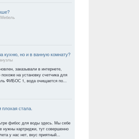
учше?
в
Мебель
а кухню, но и в ванную комнату?
анузлы
новлен, заказывали в интернете,
 похоже на установку счетчика для
ль ФИБОС 1, вода очищается по...
 плохая стала.
тре фибос для воды здесь. Мы себе
не нужны картриджи, тут совершенно
ета у нас нет, вкус приятный...