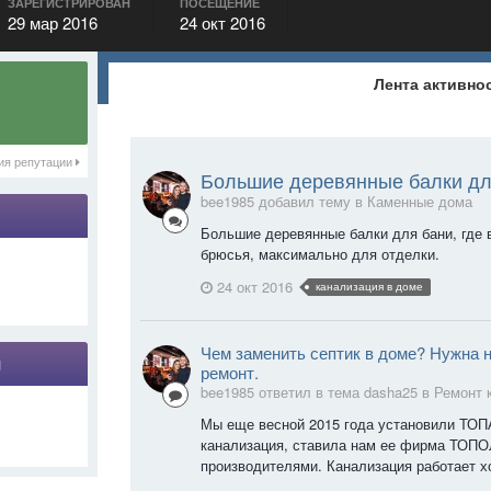
ЗАРЕГИСТРИРОВАН
ПОСЕЩЕНИЕ
29 мар 2016
24 окт 2016
Лента активно
ия репутации
Большие деревянные балки дл
bee1985 добавил тему в
Каменные дома
Большие деревянные балки для бани, где в
брюсья, максимально для отделки.
24 окт 2016
канализация в доме
Чем заменить септик в доме? Нужна 
я
ремонт.
bee1985 ответил в тема dasha25 в
Ремонт 
Мы еще весной 2015 года установили ТОП
канализация, ставила нам ее фирма ТОПО
производителями. Канализация работает х