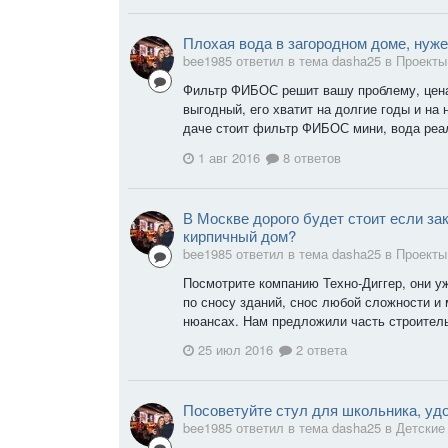
Плохая вода в загородном доме, нуже
bee1985 ответил в тема dasha25 в
Проекты
Фильтр ФИБОС решит вашу проблему, цена
выгодный, его хватит на долгие годы и на 
даче стоит фильтр ФИБОС мини, вода реаль
1 авг 2016
8 ответов
В Москве дорого будет стоит если за
кирпичный дом?
bee1985 ответил в тема dasha25 в
Проекты
Посмотрите компанию Техно-Диггер, они уж
по сносу зданий, снос любой сложности и
нюансах. Нам предложили часть строитель
25 июл 2016
2 ответа
Посоветуйте стул для школьника, уд
bee1985 ответил в тема dasha25 в
Детские