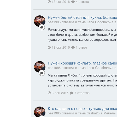
18 окт 2016
4 ответа
Нужен белый стол для кухни, большо
bee1985 ответил в тема Lena Goncharova 
Рекомендую магазин vashdommebel.ru, мы 
стол белого цвета, выбор там большой и д
кухни очень много, качество хорошее, нам
13 окт 2016
1 ответ
Нужен хороший фильтр, главное каче
bee1985 ответил в тема Lena Goncharova 
Мы ставили Фибос 1, очень хороший фильтр
картриджи, очистка совершенно другая. На
установить систему автоматической очистки
3 сен 2016
7 ответов
Кто слышал о новых стульях для шк
bee1985 ответил в тема dasha25 в
Мебель