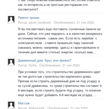
как то интересно,а не простым рестораном,что
посоветуете?
Ремонт крыши
Автор:
pavel_fozekosh
·
Опубликовано:
21 сен 2020
Я бы посоветовал еще поставить солнечные панели на
даче. Сейчас это уже недорого, а в качестве резервного
источника питания - самое оно. Если есть перебои с
электричеством - ставите буквально пару панелей
(заказать можно, например, здесь) и гарантированно в
течении дня имеете столько энергии, сколько вам...
Деревянный дом. Брус или бревно?
Автор:
Gotta
·
Опубликовано:
21 сен 2020
При условии того, что строительство деревянного идет
не так долго как строительство кирпичного дома.
Причем если строить деревянный дом не под усадку а
из сухой древесины, то сроки строительства составят 3-
6 месяцев, если строить будете под усадку, то конечно
еще нужно будет добавить 6-8 месяцев на усадку ...
Массаж
Автор:
Alekssandr
·
Опубликовано:
21 сен 2020