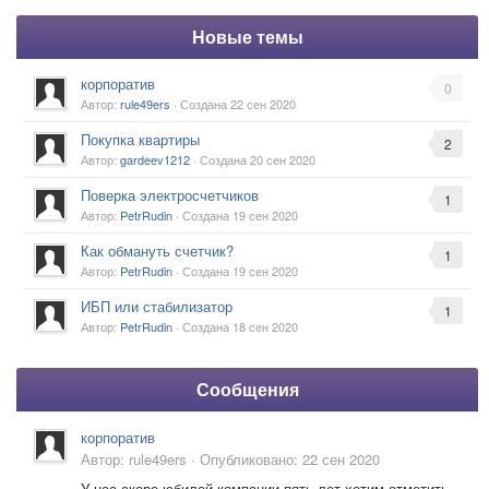
Новые темы
корпоратив
0
Автор:
rule49ers
· Создана
22 сен 2020
Покупка квартиры
2
Автор:
gardeev1212
· Создана
20 сен 2020
Поверка электросчетчиков
1
Автор:
PetrRudin
· Создана
19 сен 2020
Как обмануть счетчик?
1
Автор:
PetrRudin
· Создана
19 сен 2020
ИБП или стабилизатор
1
Автор:
PetrRudin
· Создана
18 сен 2020
Сообщения
корпоратив
Автор:
rule49ers
·
Опубликовано:
22 сен 2020
У нас скоро юбилей компании,пять лет,хотим отметить