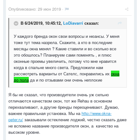
Опубликовано:
29 июн 2019
·
В 6/24/2019, 10:45:12,
LoDiavarri
сказал:
У каждого бренда окон свои вопросы и нюансы. У меня
тоже тут тема назрела. Скажите, а кто в последние
месяцы окна менял ? Какие ставили и во сколько все
это обошлось? Планируем сами поменять , и плюс
оконные проемы увеличить, потому что мне нравится
когда в спальне много света. Предложили нам
рассмотреть варианты от Сателс, понравились их
окна
до пола
да и по отзывами они очень неплохие
Я бы не сказал, что производители очень уж сильно
отличаются качеством окон, тот же Rehau в основном
перехваливают, а другие бренды переоценивают. Думаю,
важнее правильная установка. Мы на
http://www.okna-
peter.ru/
заказывали остекление лоджий, честно сказать даже
не вспомню название производителя окон, а качество на
высоком уровне.