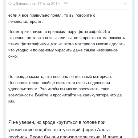
Опубликовано:
17 мар 2014
·
если я все правильно понял, то вы говорите о
пенополистероле .
Посмотрите, ниже я приложил пару фотографий. Это
,конечно, не то,что описывали вы, но я просто хотел показать
этими фотографиями ,что из этого материала можно сделать
что угодно и по-разному украсить даже самое невзрачное
окно.
По правде сказать, это ооочень не дешевый материал.
Пенополистерол вообще считается очень недешевым
удовольствием. Это чтобы вы могли рассчитать свои
возможности. Вбейте и просчитайте на калькуляторе,что да
как.
Я не уверен, но вроде крутиться в голове при
упоминание подобных штукенций фирма Альта-
профиль. Вроде бы они производили такие. И даже я