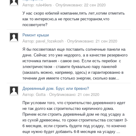
Автор:
rule49ers
·
Опубликовано:
22 сен 2020
У нас скоро юбилей компании,пять лет,хотим отметить
как то интересно,а не простым рестораном,что
посоветуете?
Ремонт крыши
Автор:
pavel_fozekosh
·
Опубликовано:
21 сен 2020
Я бы посоветовал еще поставить солнечные панели на
даче. Сейчас это уже недорого, а в качестве резервного
источника питания - самое оно. Если есть перебои с
электричеством - ставите буквально пару панелей
(заказать можно, например, здесь) и гарантированно в
течении дня имеете столько энергии, сколько вам...
Деревянный дом. Брус или бревно?
Автор:
Gotta
·
Опубликовано:
21 сен 2020
При условии того, что строительство деревянного идет
не так долго как строительство кирпичного дома.
Причем если строить деревянный дом не под усадку а
из сухой древесины, то сроки строительства составят 3-
6 месяцев, если строить будете под усадку, то конечно
еще нужно будет добавить 6-8 месяцев на усадку ...