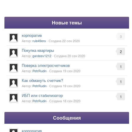
Новые темы
корпоратив
0
Автор:
rule49ers
· Создана
22 сен 2020
Покупка квартиры
2
Автор:
gardeev1212
· Создана
20 сен 2020
Поверка электросчетчиков
1
Автор:
PetrRudin
· Создана
19 сен 2020
Как обмануть счетчик?
1
Автор:
PetrRudin
· Создана
19 сен 2020
ИБП или стабилизатор
1
Автор:
PetrRudin
· Создана
18 сен 2020
Сообщения
корпоратив