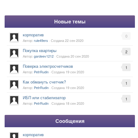
Новые темы
корпоратив
0
Автор:
rule49ers
· Создана
22 сен 2020
Покупка квартиры
2
Автор:
gardeev1212
· Создана
20 сен 2020
Поверка электросчетчиков
1
Автор:
PetrRudin
· Создана
19 сен 2020
Как обмануть счетчик?
1
Автор:
PetrRudin
· Создана
19 сен 2020
ИБП или стабилизатор
1
Автор:
PetrRudin
· Создана
18 сен 2020
Сообщения
корпоратив