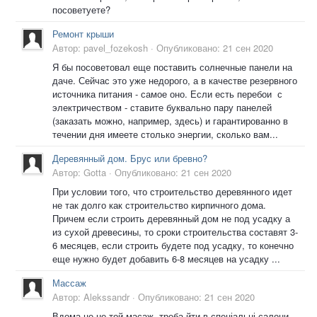
посоветуете?
Ремонт крыши
Автор:
pavel_fozekosh
·
Опубликовано:
21 сен 2020
Я бы посоветовал еще поставить солнечные панели на
даче. Сейчас это уже недорого, а в качестве резервного
источника питания - самое оно. Если есть перебои с
электричеством - ставите буквально пару панелей
(заказать можно, например, здесь) и гарантированно в
течении дня имеете столько энергии, сколько вам...
Деревянный дом. Брус или бревно?
Автор:
Gotta
·
Опубликовано:
21 сен 2020
При условии того, что строительство деревянного идет
не так долго как строительство кирпичного дома.
Причем если строить деревянный дом не под усадку а
из сухой древесины, то сроки строительства составят 3-
6 месяцев, если строить будете под усадку, то конечно
еще нужно будет добавить 6-8 месяцев на усадку ...
Массаж
Автор:
Alekssandr
·
Опубликовано:
21 сен 2020
Вдома це не той масаж, треба йти в спеціальні салони.