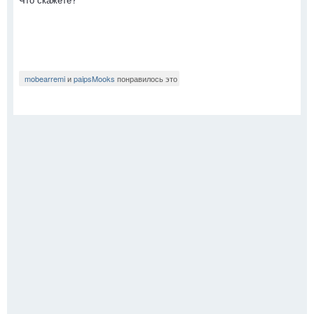
mobearremi
и
paipsMooks
понравилось это