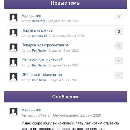
Новые темы
корпоратив
0
Автор:
rule49ers
· Создана
22 сен 2020
Покупка квартиры
2
Автор:
gardeev1212
· Создана
20 сен 2020
Поверка электросчетчиков
1
Автор:
PetrRudin
· Создана
19 сен 2020
Как обмануть счетчик?
1
Автор:
PetrRudin
· Создана
19 сен 2020
ИБП или стабилизатор
1
Автор:
PetrRudin
· Создана
18 сен 2020
Сообщения
корпоратив
Автор:
rule49ers
·
Опубликовано:
22 сен 2020
У нас скоро юбилей компании,пять лет,хотим отметить
как то интересно,а не простым рестораном,что