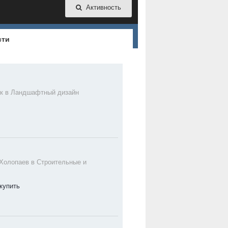
Активность
сти
ок в
Ландшафтный дизайн
 Холопаев в
Строительные и
 купить