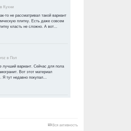
 в
Кухни
как-то не рассматривал такой вариант
мическую плитку. Есть даже совсем
итку класть не сложно. А вот...
oroz в
Пол
е лучший вариант. Сейчас для пола
амогранит. Вот этот материал
 Я тут недавно покупал...
Вся активность