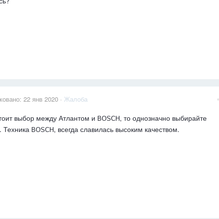
сь?
ковано:
22 янв 2020
·
Жалоба
тоит выбор между Атлантом и
, то однозначно выбирайте
BOSCH
. Техника
, всегда славилась высоким качеством.
BOSCH