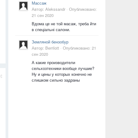
Массаж
Автор:
Alekssandr
·
Опубликовано:
21 сен 2020
Вдома це не той масаж, треба йти
в спеціальні салони.
Земляной бензобур
Автор:
Berrilott
·
Опубликовано:
21
сен 2020
А какие производители
сельхозтехники вообще лучшие?
Ну и цены у которых конечно не
слишком сильно задраны