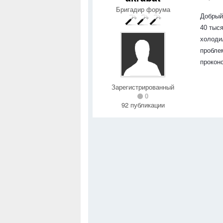
Бригадир форума
Добрый
40 тыс
холоди
пробле
прокон
Зарегистрированный
0
92 публикации