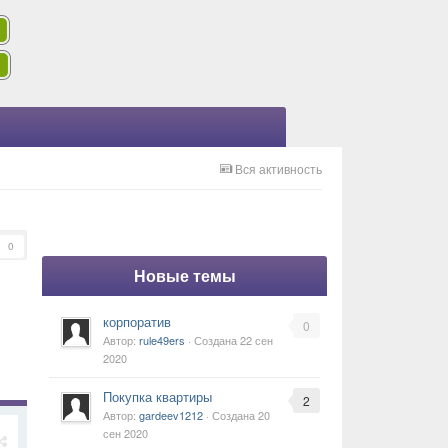
Вся активность
0
Новые темы
корпоратив
0
Автор:
rule49ers
· Создана
22 сен
2020
Покупка квартиры
2
Автор:
gardeev1212
· Создана
20
сен 2020