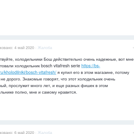
ковано:
4 май 2020
·
Жалоба
твуйте, холодильники Бош действительно очень надежные, вот мне
товали холодильник bosch vitafresh serie
https://bs-
ru/kholodilniki/bosch-vitafresh/
я купил его в этом магазине, потому
т не дорого. Знакомые говорят, что этот холодильник очень
ый, прослужит много лет, и еще разных фишек в этом
льнике полно, мне и самому нравится.
ковано:
6 май 2020
·
Жалоба