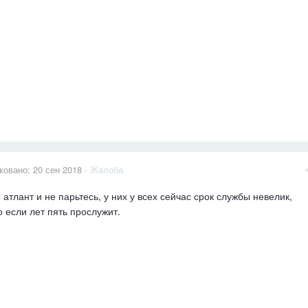
ковано:
20 сен 2018
·
Жалоба
 атлант и не парьтесь, у них у всех сейчас срок службы невелик,
 если лет пять прослужит.