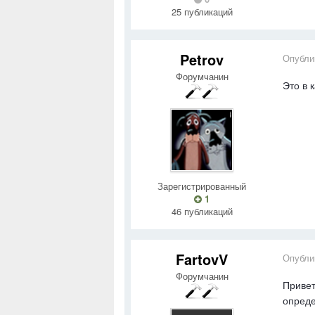
25 публикаций
Petrov
Опубли
Форумчанин
Это в 
Зарегистрированный
1
46 публикаций
FartovV
Опубли
Форумчанин
Привет
опреде