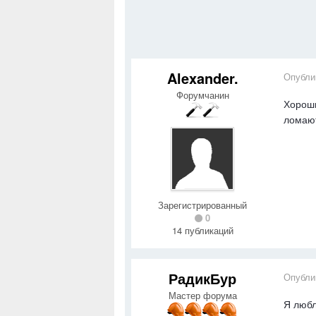
Alexander.
Опубли
Форумчанин
Хороши
ломают
Зарегистрированный
0
14 публикаций
РадикБур
Опубли
Мастер форума
Я любл