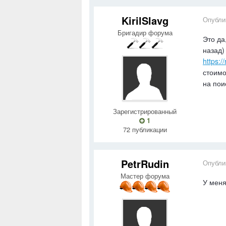
KirilSlavg
Опубли
Бригадир форума
Это да
назад)
https:/
стоимо
на пои
Зарегистрированный
1
72 публикации
PetrRudin
Опубли
Мастер форума
У меня