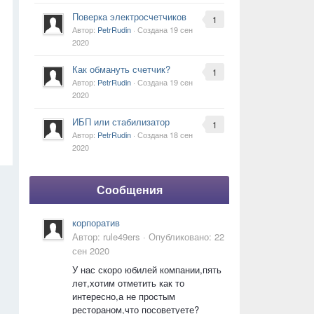
Поверка электросчетчиков
1
Автор:
PetrRudin
· Создана
19 сен
2020
Как обмануть счетчик?
1
Автор:
PetrRudin
· Создана
19 сен
2020
ИБП или стабилизатор
1
Автор:
PetrRudin
· Создана
18 сен
2020
Сообщения
корпоратив
Автор:
rule49ers
·
Опубликовано:
22
сен 2020
У нас скоро юбилей компании,пять
лет,хотим отметить как то
интересно,а не простым
рестораном,что посоветуете?