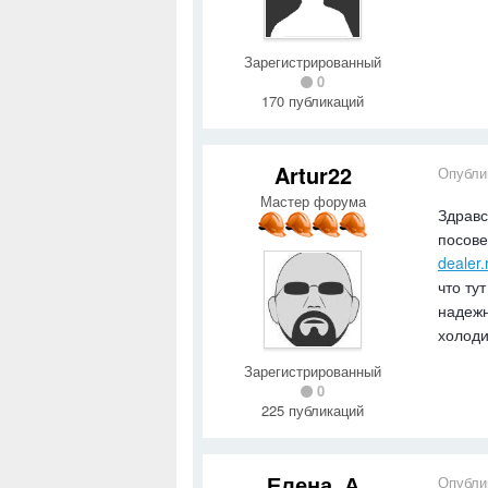
Зарегистрированный
0
170 публикаций
Artur22
Опубли
Мастер форума
Здравс
посове
dealer.
что ту
надежн
холоди
Зарегистрированный
0
225 публикаций
Елена_А
Опубли