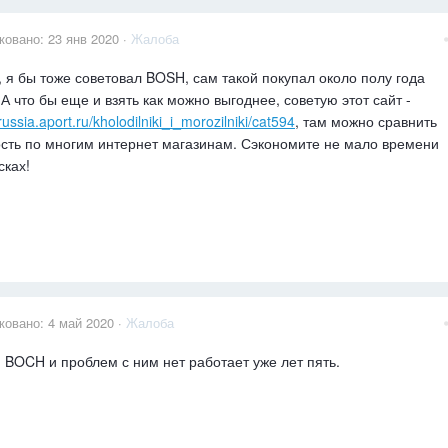
ковано:
23 янв 2020
·
Жалоба
, я бы тоже советовал BOSH, сам такой покупал около полу года
 А что бы еще и взять как можно выгоднее, советую этот сайт -
/russia.aport.ru/kholodilniki_i_morozilniki/cat594
, там можно сравнить
сть по многим интернет магазинам. Сэкономите не мало времени
сках!
ковано:
4 май 2020
·
Жалоба
 BOCH и проблем с ним нет работает уже лет пять.