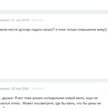
ковано:
21 сен 2018
·
Жалоба
каком месте доллар падать начал? я пока только повышение вижу))
ковано:
22 янв 2020
·
Жалоба
, друзья. Я вот тоже решил холодильник новый взять, еще не
лился точно.. Может посоветуете, где бы взять, что бы цены не