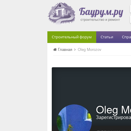
Строительный форум
Статьи
Спра
Главная
Oleg Morozov
Oleg M
Зарегистриров