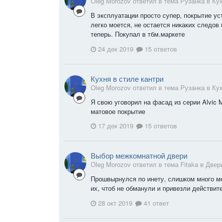
Oleg Morozov ответил в тема Рузанка в
Ку
В эксплуатации просто супер, покрытие у
легко моется, не остается никаких следов
теперь. Покупал в тбм.маркете
24 дек 2019
15 ответов
Кухня в стиле кантри
Oleg Morozov ответил в тема Рузанка в
Ку
Я свою уговорил на фасад из серии Alvic M
матовое покрытие
17 дек 2019
15 ответов
Выбор межкомнатной двери
Oleg Morozov ответил в тема Fitaka в
Двер
Прошвырнулся по инету, слишком много ме
их, чтоб не обманули и привезли действит
28 окт 2019
41 ответ