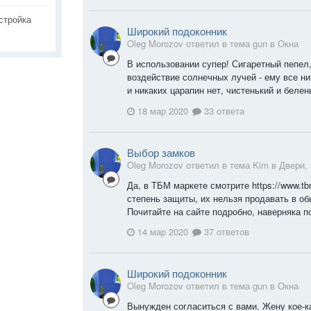
стройка
Широкий подоконник
Oleg Morozov ответил в тема gun в
Окна
В использовании супер! Сигаретный пепел
воздействие солнечных лучей - ему все ни
и никаких царапин нет, чистенький и белень
18 мар 2020
33 ответа
Выбор замков
Oleg Morozov ответил в тема Kim в
Двери,
Да, в ТБМ маркете смотрите https://www.t
степень защиты, их нельзя продавать в об
Почитайте на сайте подробно, наверняка по
14 мар 2020
37 ответов
Широкий подоконник
Oleg Morozov ответил в тема gun в
Окна
Вынужден согласиться с вами. Жену кое-ка