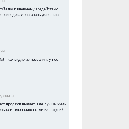
хни
стойчиво к внешнему воздействию,
 и разводов, жена очень довольна
хни
att, как видно из названия, у нее
и, замки
ст продажи выдает. Где лучше брать
ельно итальянские петли из латуни?