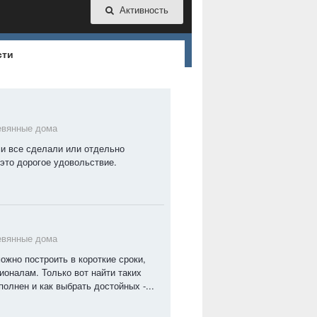
Активность
сти
евянные дома
и все сделали или отдельно
это дорогое удовольствие.
евянные дома
ожно построить в короткие сроки,
ионалам. Только вот найти таких
олнен и как выбрать достойных -...