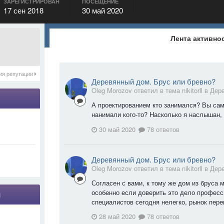
ЗАРЕГИСТРИРОВАН
ПОСЕЩЕНИЕ
17 сен 2018
30 май 2020
Лента активно
ия репутации
Деревянный дом. Брус или бревно?
Oleg Morozov ответил в тема nikitorll в
Дер
А проектированием кто занимался? Вы сам
нанимали кого-то? Насколько я наслышан, 
30 май 2020
78 ответов
Деревянный дом. Брус или бревно?
Oleg Morozov ответил в тема nikitorll в
Дер
Согласен с вами, к тому же дом из бруса м
особенно если доверить это дело професс
я
специалистов сегодня нелегко, рынок переп
28 май 2020
78 ответов