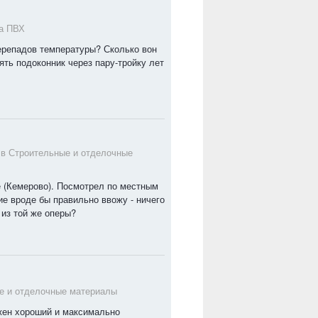
а ПВХ
перепадов температуры? Сколько вон
ять подоконник через пару-тройку лет
 в
Строительные и отделочные
же (Кемерово). Посмотрел по местным
ие вроде бы правильно ввожу - ничего
 из той же оперы?
е и отделочные материалы
жен хороший и максимально