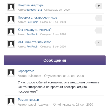
Покупка квартиры
2
Автор:
gardeev1212
· Создана
20 сен 2020
Поверка электросчетчиков
1
Автор:
PetrRudin
· Создана
19 сен 2020
Как обмануть счетчик?
1
Автор:
PetrRudin
· Создана
19 сен 2020
ИБП или стабилизатор
1
Автор:
PetrRudin
· Создана
18 сен 2020
Сообщения
корпоратив
Автор:
rule49ers
·
Опубликовано:
22 сен 2020
У нас скоро юбилей компании,пять лет,хотим отметить
как то интересно,а не простым рестораном,что
посоветуете?
Ремонт крыши
Автор:
pavel_fozekosh
·
Опубликовано:
21 сен 2020