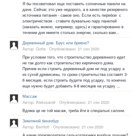
Я бы посоветовал еще поставить солнечные панели на
даче. Сейчас это уже недорого, а в качестве резервного
источника питания - самое оно. Если есть перебои с
электричеством - ставите буквально пару панелей
(заказать можно, например, здесь) и гарантированно в
течении дня имеете столько энергии, сколько вам...
Деревянный дом. Брус или бревно?
Автор:
Gotta
·
Опубликовано:
21 сен 2020
При условии того, что строительство деревянного идет
не так долго как строительство кирпичного дома.
Причем если строить деревянный дом не под усадку а
из сухой древесины, то сроки строительства составят 3-
6 месяцев, если строить будете под усадку, то конечно
еще нужно будет добавить 6-8 месяцев на усадку ...
Массаж
Автор:
Alekssandr
·
Опубликовано:
21 сен 2020
Вдома це не той масаж, треба йти в спеціальні салони.
Земляной бензобур
Автор:
Berrilott
·
Опубликовано:
21 сен 2020
А какие производители сельхозтехники вообще лучшие?