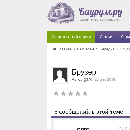
Строительный форум
Статьи
Спра
Главная
Обо всем
Беседка
Бруз
Брузер
Автор
garo
,
20 апр 2018
6 сообщений в этой теме
garo
Опубли