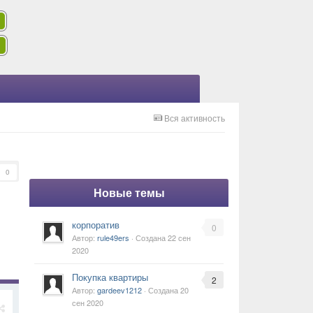
Вся активность
0
Новые темы
корпоратив
0
Автор:
rule49ers
· Создана
22 сен
2020
Покупка квартиры
2
Автор:
gardeev1212
· Создана
20
сен 2020