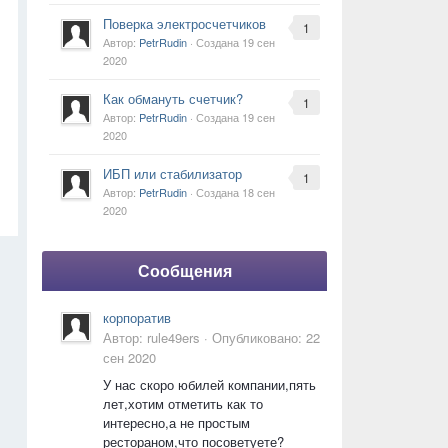
Поверка электросчетчиков
1
Автор:
PetrRudin
· Создана
19 сен
2020
Как обмануть счетчик?
1
Автор:
PetrRudin
· Создана
19 сен
2020
ИБП или стабилизатор
1
Автор:
PetrRudin
· Создана
18 сен
2020
Сообщения
корпоратив
Автор:
rule49ers
·
Опубликовано:
22
сен 2020
У нас скоро юбилей компании,пять
лет,хотим отметить как то
интересно,а не простым
рестораном,что посоветуете?