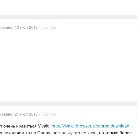
ковано:
13 июл 2018
·
Жалоба
ковано:
21 июл 2018
·
Жалоба
т очень нравиться Vivaldi
http://vivaldi.browser.ideaprog.download
р похож чем то на Оперу, поскольку это ее клон, но только более