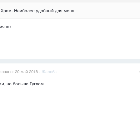
л Хром. Наиболее удобный для меня.
ично)
ковано:
20 май 2018
·
Жалоба
и, но больше Гуглом.