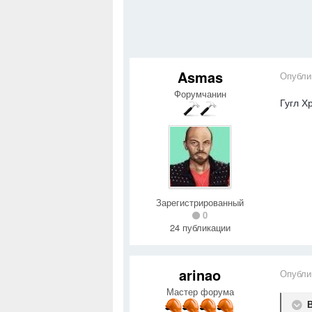
Asmas
Опубли
Форумчанин
Гугл Х
Зарегистрированный
0
24 публикации
arinao
Опубли
Мастер форума
В