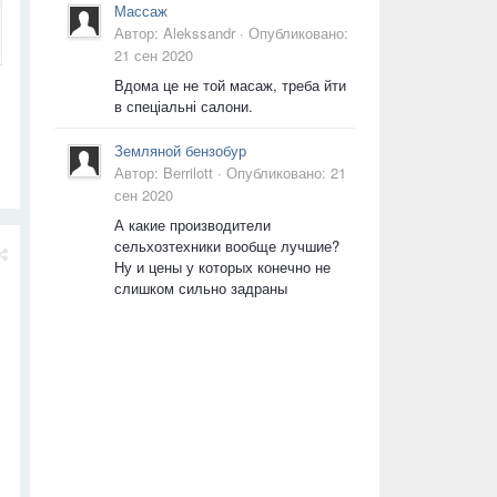
Массаж
Автор:
Alekssandr
·
Опубликовано:
21 сен 2020
Вдома це не той масаж, треба йти
в спеціальні салони.
Земляной бензобур
Автор:
Berrilott
·
Опубликовано:
21
сен 2020
А какие производители
сельхозтехники вообще лучшие?
Ну и цены у которых конечно не
слишком сильно задраны