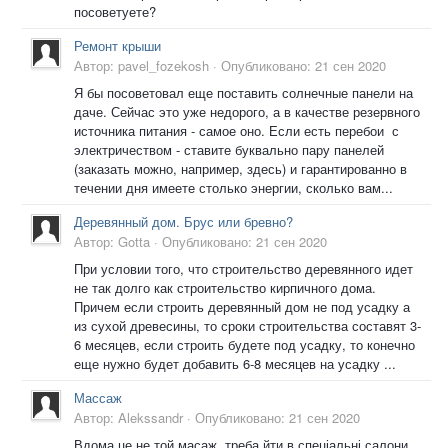
посоветуете?
Ремонт крыши
Автор:
pavel_fozekosh
·
Опубликовано:
21 сен 2020
Я бы посоветовал еще поставить солнечные панели на
даче. Сейчас это уже недорого, а в качестве резервного
источника питания - самое оно. Если есть перебои с
электричеством - ставите буквально пару панелей
(заказать можно, например, здесь) и гарантированно в
течении дня имеете столько энергии, сколько вам...
Деревянный дом. Брус или бревно?
Автор:
Gotta
·
Опубликовано:
21 сен 2020
При условии того, что строительство деревянного идет
не так долго как строительство кирпичного дома.
Причем если строить деревянный дом не под усадку а
из сухой древесины, то сроки строительства составят 3-
6 месяцев, если строить будете под усадку, то конечно
еще нужно будет добавить 6-8 месяцев на усадку ...
Массаж
Автор:
Alekssandr
·
Опубликовано:
21 сен 2020
Вдома це не той масаж, треба йти в спеціальні салони.