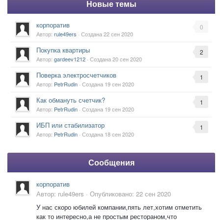
Новые темы
корпоратив
0
Автор:
rule49ers
· Создана
22 сен 2020
Покупка квартиры
2
Автор:
gardeev1212
· Создана
20 сен 2020
Поверка электросчетчиков
1
Автор:
PetrRudin
· Создана
19 сен 2020
Как обмануть счетчик?
1
Автор:
PetrRudin
· Создана
19 сен 2020
ИБП или стабилизатор
1
Автор:
PetrRudin
· Создана
18 сен 2020
Сообщения
корпоратив
Автор:
rule49ers
·
Опубликовано:
22 сен 2020
У нас скоро юбилей компании,пять лет,хотим отметить
как то интересно,а не простым рестораном,что