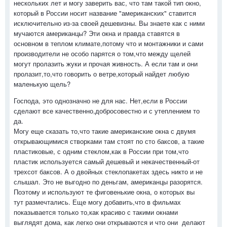
нескольких лет и могу заверить вас, что там такой тип окно,
который в России носит название "американских" ставится
исключительно из-за своей дешевизны. Вы знаете как с ними
мучаются американцы? Эти окна и правда ставятся в
основном в теплом климате,потому что и монтажники и сами
производители не особо парятся о том,что между щелей
могут пролазить жуки и прочая живность. А если там и они
пролазит,то,что говорить о ветре,который найдет любую
маленькую щель?
Господа, это однозначно не для нас. Нет,если в России
сделают все качественно,добросовестно и с утеплением то
да.
Могу еще сказать то,что такие американские окна с двумя
открывающимися створками там стоят по сто баксов, а такие
пластиковые, с одним стеклом,как в России при том,что
пластик используется самый дешевый и некачественный-от
трехсот баксов. А о двойных стеклопакетах здесь никто и не
слышал. Это не выгодно по деньгам, американцы разорятся.
Поэтому и используют те фиговенькие окна, о которых вы
тут размечтались. Еще могу добавить,что в фильмах
показывается только то,как красиво с такими окнами
выглядят дома, как легко они открываются и что они делают