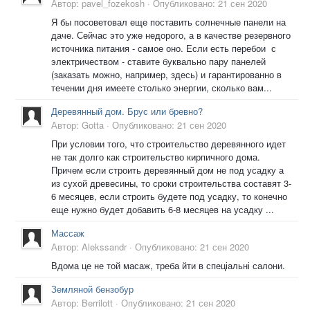
Автор:
pavel_fozekosh
·
Опубликовано:
21 сен 2020
Я бы посоветовал еще поставить солнечные панели на
даче. Сейчас это уже недорого, а в качестве резервного
источника питания - самое оно. Если есть перебои с
электричеством - ставите буквально пару панелей
(заказать можно, например, здесь) и гарантированно в
течении дня имеете столько энергии, сколько вам...
Деревянный дом. Брус или бревно?
Автор:
Gotta
·
Опубликовано:
21 сен 2020
При условии того, что строительство деревянного идет
не так долго как строительство кирпичного дома.
Причем если строить деревянный дом не под усадку а
из сухой древесины, то сроки строительства составят 3-
6 месяцев, если строить будете под усадку, то конечно
еще нужно будет добавить 6-8 месяцев на усадку ...
Массаж
Автор:
Alekssandr
·
Опубликовано:
21 сен 2020
Вдома це не той масаж, треба йти в спеціальні салони.
Земляной бензобур
Автор:
Berrilott
·
Опубликовано:
21 сен 2020