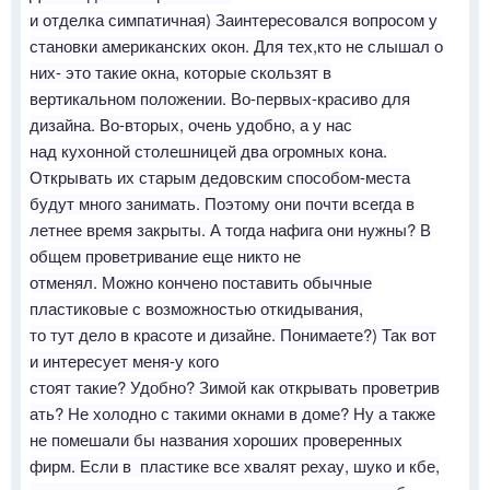
и отделка симпатичная) Заинтересовался вопросом у
становки американских окон. Для тех,кто не слышал о
них- это такие окна, которые скользят в
вертикальном положении. Во-первых-красиво для
дизайна. Во-вторых, очень удобно, а у нас
над кухонной столешницей два огромных кона.
Открывать их старым дедовским способом-места
будут много занимать. Поэтому они почти всегда в
летнее время закрыты. А тогда нафига они нужны? В
общем проветривание еще никто не
отменял. Можно кончено поставить обычные
пластиковые с возможностью откидывания,
то тут дело в красоте и дизайне. Понимаете?) Так вот
и интересует меня-у кого
стоят такие? Удобно? Зимой как открывать проветрив
ать? Не холодно с такими окнами в доме? Ну а также
не помешали бы названия хороших проверенных
фирм. Если в пластике все хвалят рехау, шуко и кбе,