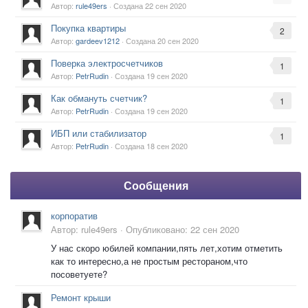
Автор:
rule49ers
· Создана
22 сен 2020
Покупка квартиры
2
Автор:
gardeev1212
· Создана
20 сен 2020
Поверка электросчетчиков
1
Автор:
PetrRudin
· Создана
19 сен 2020
Как обмануть счетчик?
1
Автор:
PetrRudin
· Создана
19 сен 2020
ИБП или стабилизатор
1
Автор:
PetrRudin
· Создана
18 сен 2020
Сообщения
корпоратив
Автор:
rule49ers
·
Опубликовано:
22 сен 2020
У нас скоро юбилей компании,пять лет,хотим отметить
как то интересно,а не простым рестораном,что
посоветуете?
Ремонт крыши