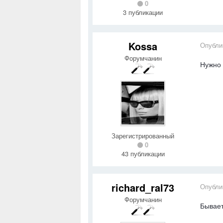
0
3 публикации
Kossa
Опубли
Форумчанин
Нужно 
Зарегистрированный
0
43 публикации
richard_ral73
Опубли
Форумчанин
Бывает