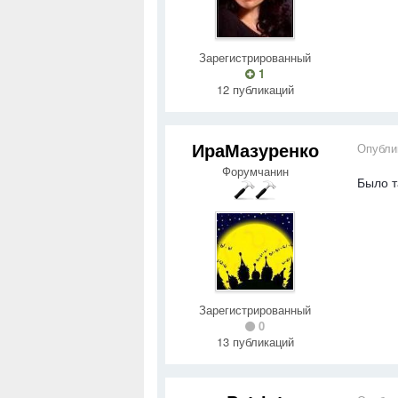
Зарегистрированный
1
12 публикаций
ИраМазуренко
Опубли
Форумчанин
Было т
Зарегистрированный
0
13 публикаций