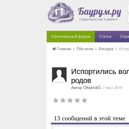
Строительный форум
Статьи
Спра
Главная
Обо всем
Беседка
Испор
Испортились во
родов
Автор
OksanaG
,
7 июл 2016
13 сообщений в этой теме