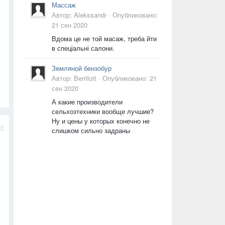
Массаж
Автор:
Alekssandr
·
Опубликовано:
21 сен 2020
Вдома це не той масаж, треба йти
в спеціальні салони.
Земляной бензобур
Автор:
Berrilott
·
Опубликовано:
21
сен 2020
А какие производители
сельхозтехники вообще лучшие?
Ну и цены у которых конечно не
слишком сильно задраны