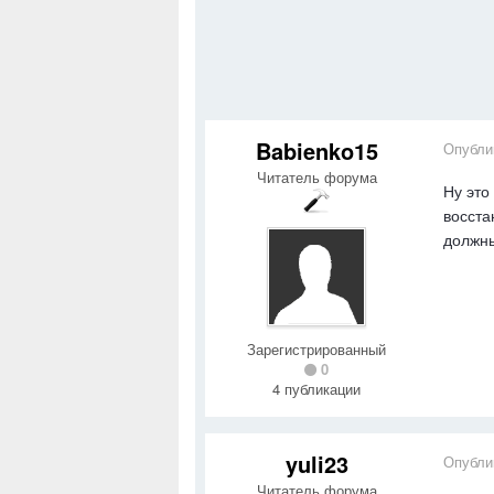
Babienko15
Опубли
Читатель форума
Ну это
восста
должны
Зарегистрированный
0
4 публикации
yuli23
Опубли
Читатель форума