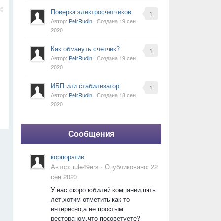
Поверка электросчетчиков
1
Автор:
PetrRudin
· Создана
19 сен
2020
Как обмануть счетчик?
1
Автор:
PetrRudin
· Создана
19 сен
2020
ИБП или стабилизатор
1
Автор:
PetrRudin
· Создана
18 сен
2020
Сообщения
корпоратив
Автор:
rule49ers
·
Опубликовано:
22
сен 2020
У нас скоро юбилей компании,пять
лет,хотим отметить как то
интересно,а не простым
рестораном,что посоветуете?