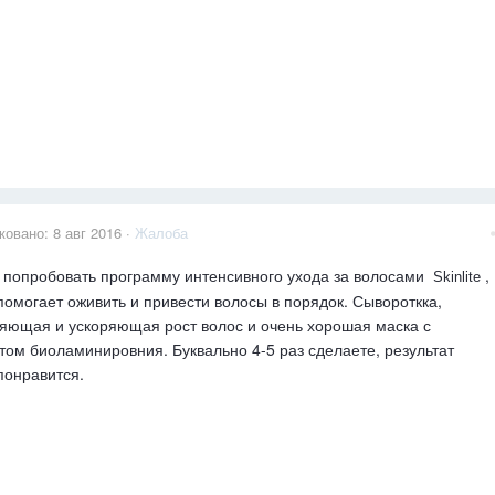
ковано:
8 авг 2016
·
Жалоба
попробовать программу интенсивного ухода за волосами
,
Skinlite
помогает оживить и привести волосы в порядок. Сывороткка,
яющая и ускоряющая рост волос и очень хорошая маска с
ом биоламинировния. Буквально 4-5 раз сделаете, результат
понравится.