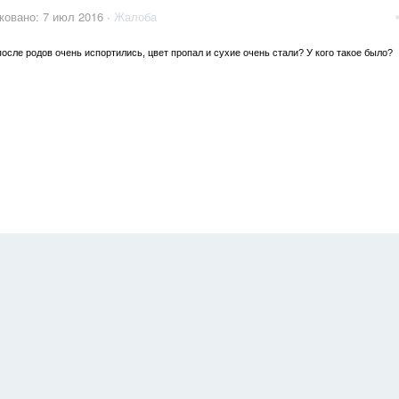
ковано:
7 июл 2016
·
Жалоба
осле родов очень испортились, цвет пропал и сухие очень стали? У кого такое было?