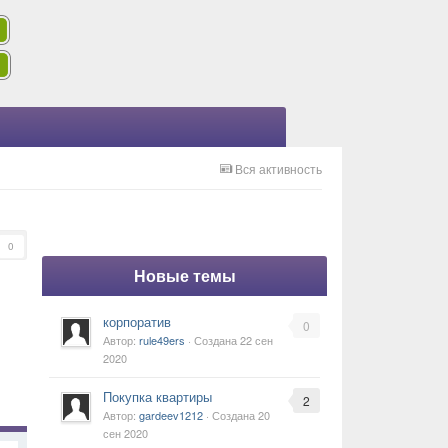
Вся активность
0
Новые темы
корпоратив
0
Автор:
rule49ers
· Создана
22 сен
2020
Покупка квартиры
2
Автор:
gardeev1212
· Создана
20
сен 2020